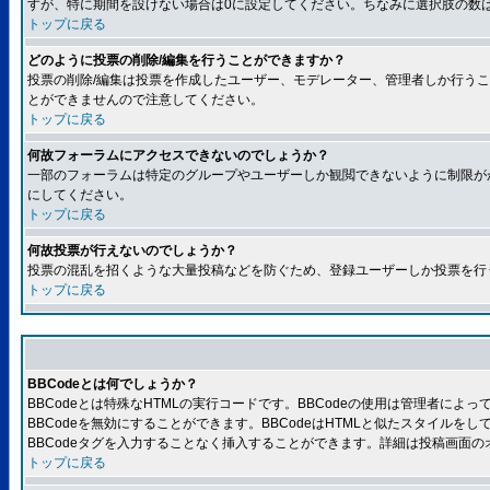
すが、特に期間を設けない場合は0に設定してください。ちなみに選択肢の数
トップに戻る
どのように投票の削除/編集を行うことができますか？
投票の削除/編集は投票を作成したユーザー、モデレーター、管理者しか行うこ
とができませんので注意してください。
トップに戻る
何故フォーラムにアクセスできないのでしょうか？
一部のフォーラムは特定のグループやユーザーしか観閲できないように制限が
にしてください。
トップに戻る
何故投票が行えないのでしょうか？
投票の混乱を招くような大量投稿などを防ぐため、登録ユーザーしか投票を行
トップに戻る
BBCodeとは何でしょうか？
BBCodeとは特殊なHTMLの実行コードです。BBCodeの使用は管理者に
BBCodeを無効にすることができます。BBCodeはHTMLと似たスタイルを
BBCodeタグを入力することなく挿入することができます。詳細は投稿画面の
トップに戻る