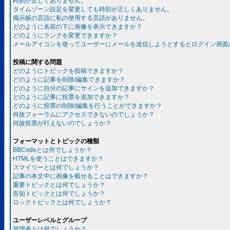
時刻が正しくありません。
タイムゾーン設定を変更しても時刻が正しくありません。
掲示板の言語に私の使用する言語がありません。
どのように名前の下に画像を表示できますか？
どのようにランクを変更できますか？
メールアイコンを使ってユーザーにメールを送信しようとするとログイン画面
投稿に関する問題
どのようにトピックを投稿できますか？
どのように記事を削除/編集できますか？
どのように自分の記事にサインを追加できますか？
どのように記事に投票を追加できますか？
どのように投票の削除/編集を行うことができますか？
何故フォーラムにアクセスできないのでしょうか？
何故投票が行えないのでしょうか？
フォーマットとトピックの種類
BBCodeとは何でしょうか？
HTMLを使うことはできますか？
スマイリーとは何でしょうか？
記事の本文中に画像を載せることはできますか？
重要トピックとは何でしょうか？
告知トピックとは何でしょうか？
ロックトピックとは何でしょうか？
ユーザーレベルとグループ
管理者とは何でしょうか？