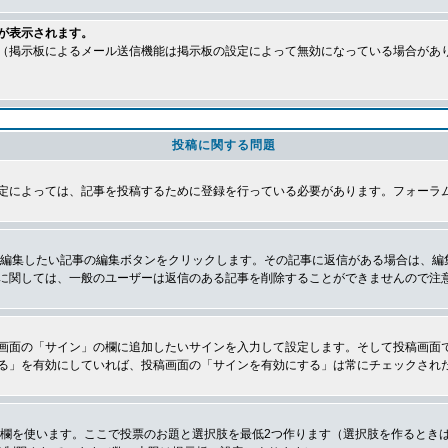
が表示されます。
（掲示板によるメール送信機能は掲示板の設定によって無効になっている場合があ
投稿に関する問題
定によっては、記事を投稿するために登録を行っている必要があります。フォーラ
、編集したい記事の編集ボタンをクリックします。その記事に返信がある場合は、編
に関しては、一般のユーザーは返信のある記事を削除することができませんので注
画面の「サイン」の欄に追加したいサインを入力して設定します。そして投稿画面
る」を有効にしていれば、投稿画面の「サインを有効にする」は常にチェックされ
の欄を使います。ここで投票のお題と選択肢を最低2つ作ります（選択肢を作るとき