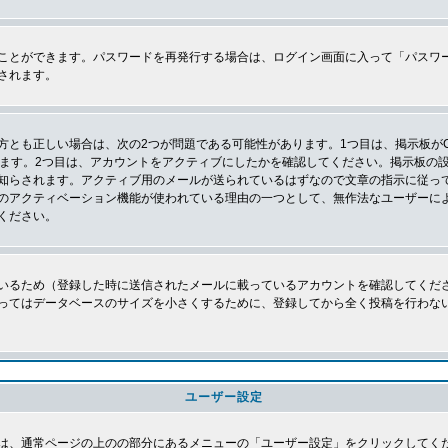
ことができます。パスワードを再発行する場合は、ログイン画面に入って「パスワ
されます。
とも正しい場合は、次の2つが問題である可能性があります。1つ目は、掲示板がC
ります。2つ目は、アカウントをアクティブにしたかを確認してください。掲示板の
知らされます。アクティブ用のメールが送られているはずなので文章の指示に従っ
のアクティベーション機能が使われている理由の一つとして、無作法なユーザーに
ください。
いるため（登録した時に送信されたメールに載っているアカウントを確認してくだ
ってはデータベースのサイズを小さくするために、登録してから全く投稿を行わな
ユーザー設定
は、通常ページの上のの部分にあるメニューの「ユーザー設定」をクリックしてく