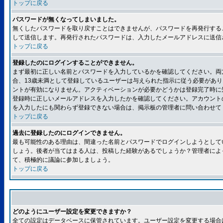
トップに戻る
パスワードが無くなってしまいました。
無くしたパスワードを取り戻すことはできませんが、パスワードを再発行する
して送信します。再発行されたパスワードは、入力したメールアドレスに送信
トップに戻る
登録したのにログインすることができません。
まず最初に正しい名前とパスワードを入力しているかを確認してください。両方
合、13歳未満として登録しているユーザーは与えられた指示に従う必要があ
ントが有効になりません。アクティベーションが必要かどうかは登録完了時に
登録時に正しいメールアドレスを入力したかを確認してください。アカウント
を入力したにも関わらず登録できない場合は、掲示板の管理者に問い合わせて
トップに戻る
過去に登録したのにログインできません。
最も可能性のある理由は、間違った名前とパスワードでログインしようとして
しょう。後者が当てはまる人は、投稿した経験があるでしょうか？管理者によ
て、積極的に議論に参加しましょう。
トップに戻る
どのようにユーザー設定を変更できますか？
全ての設定はデータベースに保管されています。ユーザー設定を変更する場合