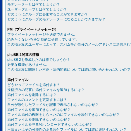
モデレーターとは何でしょうか？
ユーザーグループとは何でしょうか？
どのようにグループに参加することができますか？
どのようにグループのモデレーターになることができますか？
PM（プライベートメッセージ）
プライベートメッセージを送信できません。
読みたくないPMを定期的に受信しています。
この掲示板のユーザーによって、スパム等が自分のメールアドレスに送信され
phpBB 2関連の情報
phpBB 2を作成したのは誰でしょうか？
必要な機能がありません。
この掲示板に関連した不正・法的問題については誰に問い合わせればいいので
添付ファイル
どうやってファイルを添付する？
投稿済みの記事に添付ファイルを追加するには？
添付ファイルを削除するには？
ファイルのコメントを更新するには？
自分が添付したファイルが記事で表示されないのはなぜ？
添付ファイルを追加できないのはなぜ？
ファイル添付の権限をもらったのにファイルを添付できないのはなぜ？
添付ファイルを削除できないのはなぜ？
添付ファイルを見る/ダウンロードできないのはなぜ？
不法またはその可能性のある添付ファイルについては誰に連絡すればいい？