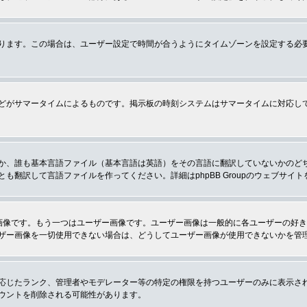
ります。この場合は、ユーザー設定で時間が合うようにタイムゾーンを設定する必
どがサマータイムによるものです。掲示板の時刻システムはサマータイムに対応し
か、誰も基本言語ファイル（基本言語は英語）をその言語に翻訳していないかのど
翻訳して言語ファイルを作ってください。詳細はphpBB Groupのウェブサイ
画像です。もう一つはユーザー画像です。ユーザー画像は一般的に各ユーザーの好
ザー画像を一切使用できない場合は、どうしてユーザー画像が使用できないかを管
応じたランク、管理者やモデレーター等の特定の権限を持つユーザーのみに表示さ
ウントを削除される可能性があります。