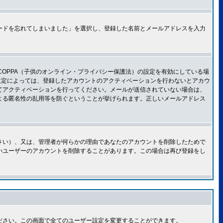
ードを忘れてしまいました」を選択し、登録した名前とメールアドレスを入力
OPPA（子供のオンライン・プライバシー保護法）の設定を有効にしている場
設定によっては、登録したアカウントのアクティベーションを行わないとアカウ
てアクティベーションを行ってください。メールが送信されていない場合は、
よる匿名性の乱用等を防ぐということが挙げられます。正しいメールアドレス
さい）、又は、管理者が何らかの理由であなたのアカウントを削除したためで
いユーザーのアカウントを削除することがあります。この場合は再び登録をし
ださい。この画面で全てのユーザー設定を変更することができます。