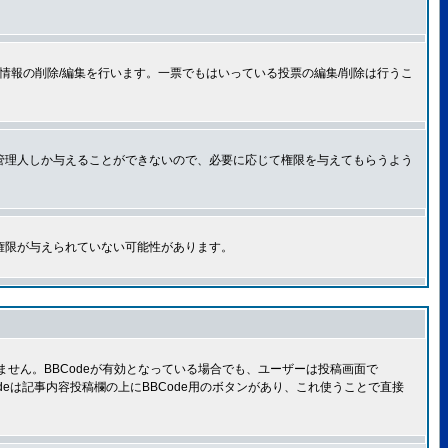
情報の削除/編集を行います。一票でもはいっている投票の編集/削除は行うこ
管理人しか与えることができないので、必要に応じて権限を与えてもらうよう
権限が与えられていない可能性があります。
きません。BBCodeが有効となっている場合でも、ユーザーは投稿画面で
Codeは記事内容投稿欄の上にBBCode用のボタンがあり、これ使うことで直接