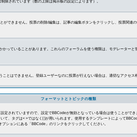
は制限されています（数の上限は掲示板の設定によります）。
とができません。投票の削除/編集は、記事の編集ボタンをクリックし、投票関連の
かかっていることがあります。これらのフォーラムを使う権限は、モデレーターと
うことはできません。登録ユーザーなのに投票が行えない場合は、適切なアクセス
フォーマットとトピックの種類
よって設定されていますので、設定でBBCodeが無効となっている場合は使うことがで
していて、タグは< >ではなく[ ]が用いられます。使用するテンプレートによってBB
オプションにある「BBCode」のリンクをクリックしてください。