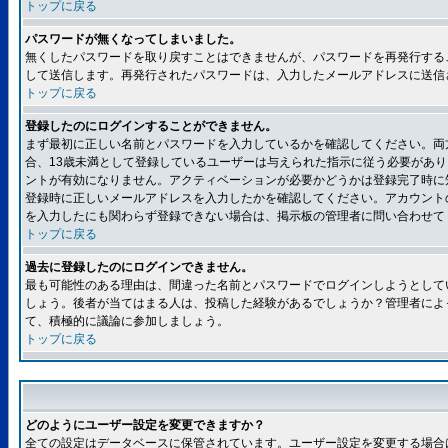
トップに戻る
パスワードが無くなってしまいました。
無くしたパスワードを取り戻すことはできませんが、パスワードを再発行する
して送信します。再発行されたパスワードは、入力したメールアドレスに送信
トップに戻る
登録したのにログインすることができません。
まず最初に正しい名前とパスワードを入力しているかを確認してください。両方
合、13歳未満として登録しているユーザーは与えられた指示に従う必要があ
ントが有効になりません。アクティベーションが必要かどうかは登録完了時に
登録時に正しいメールアドレスを入力したかを確認してください。アカウント
を入力したにも関わらず登録できない場合は、掲示板の管理者に問い合わせて
トップに戻る
過去に登録したのにログインできません。
最も可能性のある理由は、間違った名前とパスワードでログインしようとして
しょう。後者が当てはまる人は、投稿した経験があるでしょうか？管理者によ
て、積極的に議論に参加しましょう。
トップに戻る
どのようにユーザー設定を変更できますか？
全ての設定はデータベースに保管されています。ユーザー設定を変更する場合