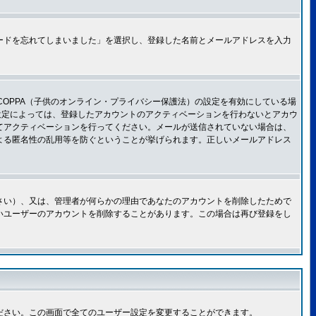
ードを忘れてしまいました」を選択し、登録した名前とメールアドレスを入力
OPPA（子供のオンライン・プライバシー保護法）の設定を有効にしている場
設定によっては、登録したアカウントのアクティベーションを行わないとアカウ
てアクティベーションを行ってください。メールが送信されていない場合は、
よる匿名性の乱用等を防ぐということが挙げられます。正しいメールアドレス
さい）、又は、管理者が何らかの理由であなたのアカウントを削除したためで
いユーザーのアカウントを削除することがあります。この場合は再び登録をし
ださい。この画面で全てのユーザー設定を変更することができます。