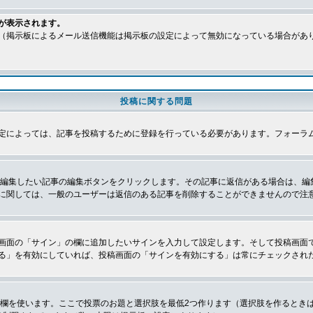
が表示されます。
（掲示板によるメール送信機能は掲示板の設定によって無効になっている場合があ
投稿に関する問題
定によっては、記事を投稿するために登録を行っている必要があります。フォーラ
、編集したい記事の編集ボタンをクリックします。その記事に返信がある場合は、編
に関しては、一般のユーザーは返信のある記事を削除することができませんので注
画面の「サイン」の欄に追加したいサインを入力して設定します。そして投稿画面
る」を有効にしていれば、投稿画面の「サインを有効にする」は常にチェックされ
の欄を使います。ここで投票のお題と選択肢を最低2つ作ります（選択肢を作るとき