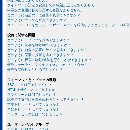
時刻が正しくありません。
タイムゾーン設定を変更しても時刻が正しくありません。
掲示板の言語に私の使用する言語がありません。
どのように名前の下に画像を表示できますか？
どのようにランクを変更できますか？
メールアイコンを使ってユーザーにメールを送信しようとするとログイン画面
投稿に関する問題
どのようにトピックを投稿できますか？
どのように記事を削除/編集できますか？
どのように自分の記事にサインを追加できますか？
どのように記事に投票を追加できますか？
どのように投票の削除/編集を行うことができますか？
何故フォーラムにアクセスできないのでしょうか？
何故投票が行えないのでしょうか？
フォーマットとトピックの種類
BBCodeとは何でしょうか？
HTMLを使うことはできますか？
スマイリーとは何でしょうか？
記事の本文中に画像を載せることはできますか？
重要トピックとは何でしょうか？
告知トピックとは何でしょうか？
ロックトピックとは何でしょうか？
ユーザーレベルとグループ
管理者とは何でしょうか？