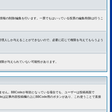
情報の削除/編集を行います。一票でもはいっている投票の編集/削除は行うこ
管理人しか与えることができないので、必要に応じて権限を与えてもらうよう
権限が与えられていない可能性があります。
きません。BBCodeが有効となっている場合でも、ユーザーは投稿画面で
Codeは記事内容投稿欄の上にBBCode用のボタンがあり、これ使うことで直接