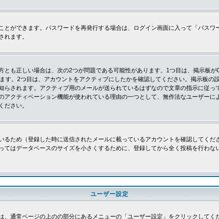
ことができます。パスワードを再発行する場合は、ログイン画面に入って「パスワ
されます。
とも正しい場合は、次の2つが問題である可能性があります。1つ目は、掲示板がC
ります。2つ目は、アカウントをアクティブにしたかを確認してください。掲示板の
知らされます。アクティブ用のメールが送られているはずなので文章の指示に従っ
のアクティベーション機能が使われている理由の一つとして、無作法なユーザーに
ください。
いるため（登録した時に送信されたメールに載っているアカウントを確認してくだ
ってはデータベースのサイズを小さくするために、登録してから全く投稿を行わな
ユーザー設定
は、通常ページの上のの部分にあるメニューの「ユーザー設定」をクリックしてく