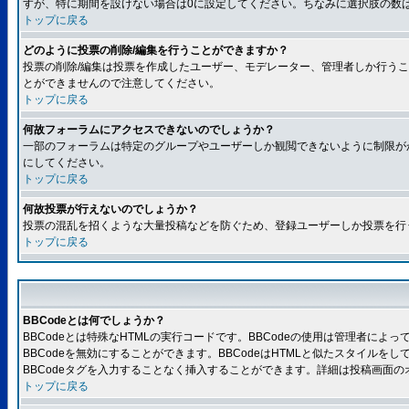
すが、特に期間を設けない場合は0に設定してください。ちなみに選択肢の数
トップに戻る
どのように投票の削除/編集を行うことができますか？
投票の削除/編集は投票を作成したユーザー、モデレーター、管理者しか行うこ
とができませんので注意してください。
トップに戻る
何故フォーラムにアクセスできないのでしょうか？
一部のフォーラムは特定のグループやユーザーしか観閲できないように制限が
にしてください。
トップに戻る
何故投票が行えないのでしょうか？
投票の混乱を招くような大量投稿などを防ぐため、登録ユーザーしか投票を行
トップに戻る
BBCodeとは何でしょうか？
BBCodeとは特殊なHTMLの実行コードです。BBCodeの使用は管理者に
BBCodeを無効にすることができます。BBCodeはHTMLと似たスタイルを
BBCodeタグを入力することなく挿入することができます。詳細は投稿画面の
トップに戻る