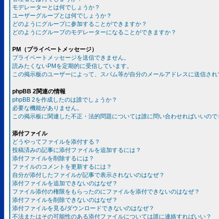
モデレーターとは何でしょうか？
ユーザーグループとは何でしょうか？
どのようにグループに参加することができますか？
どのようにグループのモデレーターになることができますか？
PM（プライベートメッセージ）
プライベートメッセージを送信できません。
読みたくないPMを定期的に受信しています。
この掲示板のユーザーによって、スパム等が自分のメールアドレスに送信され
phpBB 2関連の情報
phpBB 2を作成したのは誰でしょうか？
必要な機能がありません。
この掲示板に関連した不正・法的問題については誰に問い合わせればいいので
添付ファイル
どうやってファイルを添付する？
投稿済みの記事に添付ファイルを追加するには？
添付ファイルを削除するには？
ファイルのコメントを更新するには？
自分が添付したファイルが記事で表示されないのはなぜ？
添付ファイルを追加できないのはなぜ？
ファイル添付の権限をもらったのにファイルを添付できないのはなぜ？
添付ファイルを削除できないのはなぜ？
添付ファイルを見る/ダウンロードできないのはなぜ？
不法またはその可能性のある添付ファイルについては誰に連絡すればいい？