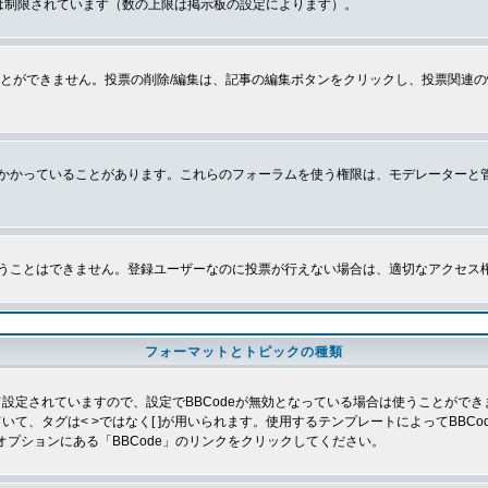
は制限されています（数の上限は掲示板の設定によります）。
とができません。投票の削除/編集は、記事の編集ボタンをクリックし、投票関連の
かかっていることがあります。これらのフォーラムを使う権限は、モデレーターと
うことはできません。登録ユーザーなのに投票が行えない場合は、適切なアクセス
フォーマットとトピックの種類
よって設定されていますので、設定でBBCodeが無効となっている場合は使うことがで
していて、タグは< >ではなく[ ]が用いられます。使用するテンプレートによってBB
オプションにある「BBCode」のリンクをクリックしてください。