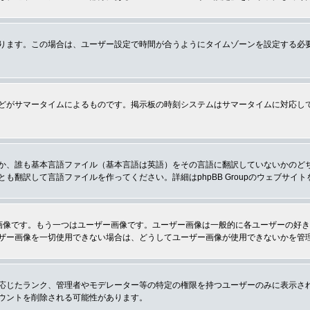
ります。この場合は、ユーザー設定で時間が合うようにタイムゾーンを設定する必
どがサマータイムによるものです。掲示板の時刻システムはサマータイムに対応し
か、誰も基本言語ファイル（基本言語は英語）をその言語に翻訳していないかのど
翻訳して言語ファイルを作ってください。詳細はphpBB Groupのウェブサイ
画像です。もう一つはユーザー画像です。ユーザー画像は一般的に各ユーザーの好
ザー画像を一切使用できない場合は、どうしてユーザー画像が使用できないかを管
応じたランク、管理者やモデレーター等の特定の権限を持つユーザーのみに表示さ
ウントを削除される可能性があります。