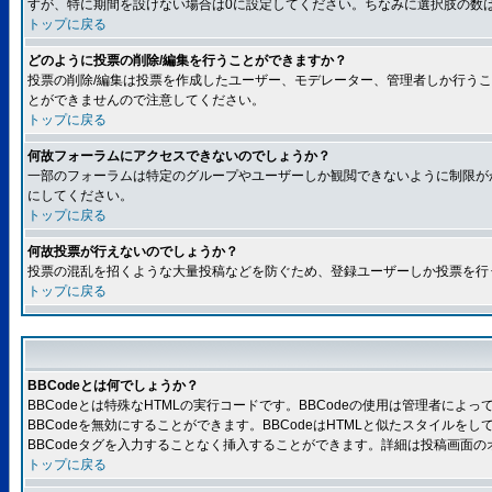
すが、特に期間を設けない場合は0に設定してください。ちなみに選択肢の数
トップに戻る
どのように投票の削除/編集を行うことができますか？
投票の削除/編集は投票を作成したユーザー、モデレーター、管理者しか行うこ
とができませんので注意してください。
トップに戻る
何故フォーラムにアクセスできないのでしょうか？
一部のフォーラムは特定のグループやユーザーしか観閲できないように制限が
にしてください。
トップに戻る
何故投票が行えないのでしょうか？
投票の混乱を招くような大量投稿などを防ぐため、登録ユーザーしか投票を行
トップに戻る
BBCodeとは何でしょうか？
BBCodeとは特殊なHTMLの実行コードです。BBCodeの使用は管理者に
BBCodeを無効にすることができます。BBCodeはHTMLと似たスタイルを
BBCodeタグを入力することなく挿入することができます。詳細は投稿画面の
トップに戻る