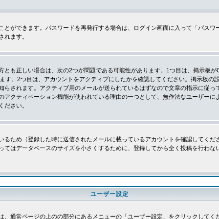
ことができます。パスワードを再発行する場合は、ログイン画面に入って「パスワ
されます。
とも正しい場合は、次の2つが問題である可能性があります。1つ目は、掲示板がC
ります。2つ目は、アカウントをアクティブにしたかを確認してください。掲示板の
知らされます。アクティブ用のメールが送られているはずなので文章の指示に従っ
のアクティベーション機能が使われている理由の一つとして、無作法なユーザーに
ください。
いるため（登録した時に送信されたメールに載っているアカウントを確認してくだ
ってはデータベースのサイズを小さくするために、登録してから全く投稿を行わな
ユーザー設定
は、通常ページの上のの部分にあるメニューの「ユーザー設定」をクリックしてく