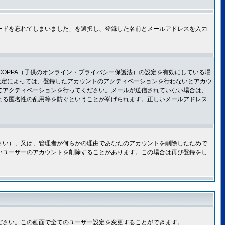
ードを忘れてしまいました」を選択し、登録した名前とメールアドレスを入力
OPPA（子供のオンライン・プライバシー保護法）の設定を有効にしている場
設定によっては、登録したアカウントのアクティベーションを行わないとアカウ
てアクティベーションを行ってください。メールが送信されていない場合は、
よる匿名性の乱用等を防ぐということが挙げられます。正しいメールアドレス
さい）、又は、管理者が何らかの理由であなたのアカウントを削除したためで
いユーザーのアカウントを削除することがあります。この場合は再び登録をし
ださい。この画面で全てのユーザー設定を変更することができます。