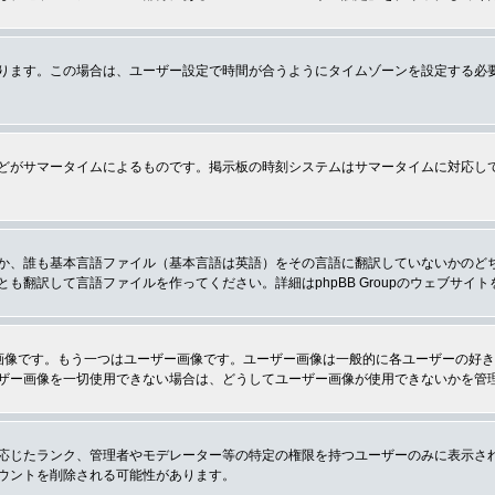
ります。この場合は、ユーザー設定で時間が合うようにタイムゾーンを設定する必
どがサマータイムによるものです。掲示板の時刻システムはサマータイムに対応し
か、誰も基本言語ファイル（基本言語は英語）をその言語に翻訳していないかのど
翻訳して言語ファイルを作ってください。詳細はphpBB Groupのウェブサイ
画像です。もう一つはユーザー画像です。ユーザー画像は一般的に各ユーザーの好
ザー画像を一切使用できない場合は、どうしてユーザー画像が使用できないかを管
応じたランク、管理者やモデレーター等の特定の権限を持つユーザーのみに表示さ
ウントを削除される可能性があります。