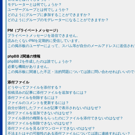
モデレーターとは何でしょうか？
ユーザーグループとは何でしょうか？
どのようにグループに参加することができますか？
どのようにグループのモデレーターになることができますか？
PM（プライベートメッセージ）
プライベートメッセージを送信できません。
読みたくないPMを定期的に受信しています。
この掲示板のユーザーによって、スパム等が自分のメールアドレスに送信され
phpBB 2関連の情報
phpBB 2を作成したのは誰でしょうか？
必要な機能がありません。
この掲示板に関連した不正・法的問題については誰に問い合わせればいいので
添付ファイル
どうやってファイルを添付する？
投稿済みの記事に添付ファイルを追加するには？
添付ファイルを削除するには？
ファイルのコメントを更新するには？
自分が添付したファイルが記事で表示されないのはなぜ？
添付ファイルを追加できないのはなぜ？
ファイル添付の権限をもらったのにファイルを添付できないのはなぜ？
添付ファイルを削除できないのはなぜ？
添付ファイルを見る/ダウンロードできないのはなぜ？
不法またはその可能性のある添付ファイルについては誰に連絡すればいい？