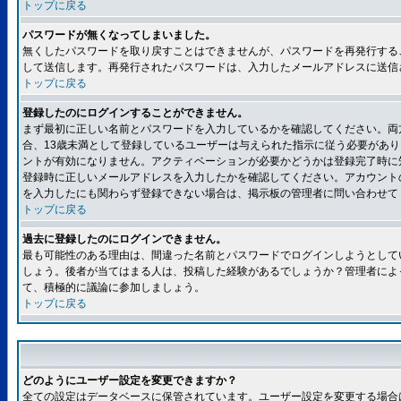
トップに戻る
パスワードが無くなってしまいました。
無くしたパスワードを取り戻すことはできませんが、パスワードを再発行する
して送信します。再発行されたパスワードは、入力したメールアドレスに送信
トップに戻る
登録したのにログインすることができません。
まず最初に正しい名前とパスワードを入力しているかを確認してください。両方
合、13歳未満として登録しているユーザーは与えられた指示に従う必要があ
ントが有効になりません。アクティベーションが必要かどうかは登録完了時に
登録時に正しいメールアドレスを入力したかを確認してください。アカウント
を入力したにも関わらず登録できない場合は、掲示板の管理者に問い合わせて
トップに戻る
過去に登録したのにログインできません。
最も可能性のある理由は、間違った名前とパスワードでログインしようとして
しょう。後者が当てはまる人は、投稿した経験があるでしょうか？管理者によ
て、積極的に議論に参加しましょう。
トップに戻る
どのようにユーザー設定を変更できますか？
全ての設定はデータベースに保管されています。ユーザー設定を変更する場合