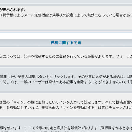
が表示されます。
（掲示板によるメール送信機能は掲示板の設定によって無効になっている場合があ
投稿に関する問題
定によっては、記事を投稿するために登録を行っている必要があります。フォーラ
、編集したい記事の編集ボタンをクリックします。その記事に返信がある場合は、編
に関しては、一般のユーザーは返信のある記事を削除することができませんので注
画面の「サイン」の欄に追加したいサインを入力して設定します。そして投稿画面
る」を有効にしていれば、投稿画面の「サインを有効にする」は常にチェックされ
の欄を使います。ここで投票のお題と選択肢を最低2つ作ります（選択肢を作るとき