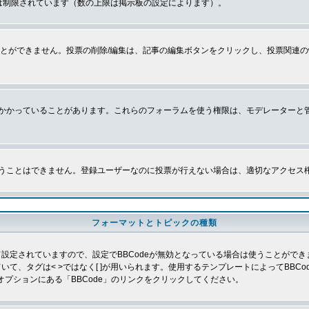
は制限されています（数の上限は掲示板の設定によります）。
とができません。投票の削除/編集は、記事の編集ボタンをクリックし、投票関連の
かかっていることがあります。これらのフォーラムを使う権限は、モデレーターと
うことはできません。登録ユーザーなのに投票が行えない場合は、適切なアクセス
フォーマットとトピックの種類
よって設定されていますので、設定でBBCodeが無効となっている場合は使うことがで
していて、タグは< >ではなく[ ]が用いられます。使用するテンプレートによってBB
オプションにある「BBCode」のリンクをクリックしてください。