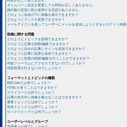
時刻が正しくありません。
タイムゾーン設定を変更しても時刻が正しくありません。
掲示板の言語に私の使用する言語がありません。
どのように名前の下に画像を表示できますか？
どのようにランクを変更できますか？
メールアイコンを使ってユーザーにメールを送信しようとするとログイン画面
投稿に関する問題
どのようにトピックを投稿できますか？
どのように記事を削除/編集できますか？
どのように自分の記事にサインを追加できますか？
どのように記事に投票を追加できますか？
どのように投票の削除/編集を行うことができますか？
何故フォーラムにアクセスできないのでしょうか？
何故投票が行えないのでしょうか？
フォーマットとトピックの種類
BBCodeとは何でしょうか？
HTMLを使うことはできますか？
スマイリーとは何でしょうか？
記事の本文中に画像を載せることはできますか？
重要トピックとは何でしょうか？
告知トピックとは何でしょうか？
ロックトピックとは何でしょうか？
ユーザーレベルとグループ
管理者とは何でしょうか？