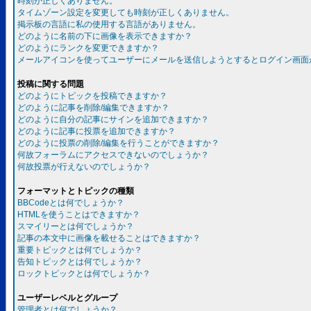
時刻が正しくありません。
タイムゾーン設定を変更しても時刻が正しくありません。
掲示板の言語に私の使用する言語がありません。
どのように名前の下に画像を表示できますか？
どのようにランクを変更できますか？
メールアイコンを使ってユーザーにメールを送信しようとするとログイン画面
投稿に関する問題
どのようにトピックを投稿できますか？
どのように記事を削除/編集できますか？
どのように自分の記事にサインを追加できますか？
どのように記事に投票を追加できますか？
どのように投票の削除/編集を行うことができますか？
何故フォーラムにアクセスできないのでしょうか？
何故投票が行えないのでしょうか？
フォーマットとトピックの種類
BBCodeとは何でしょうか？
HTMLを使うことはできますか？
スマイリーとは何でしょうか？
記事の本文中に画像を載せることはできますか？
重要トピックとは何でしょうか？
告知トピックとは何でしょうか？
ロックトピックとは何でしょうか？
ユーザーレベルとグループ
管理者とは何でしょうか？