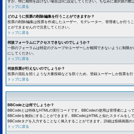
すが、特に期間を設けない場合は0に設定してください。ちなみに選択肢の数
トップに戻る
どのように投票の削除/編集を行うことができますか？
投票の削除/編集は投票を作成したユーザー、モデレーター、管理者しか行うこ
とができませんので注意してください。
トップに戻る
何故フォーラムにアクセスできないのでしょうか？
一部のフォーラムは特定のグループやユーザーしか観閲できないように制限が
にしてください。
トップに戻る
何故投票が行えないのでしょうか？
投票の混乱を招くような大量投稿などを防ぐため、登録ユーザーしか投票を行
トップに戻る
BBCodeとは何でしょうか？
BBCodeとは特殊なHTMLの実行コードです。BBCodeの使用は管理者に
BBCodeを無効にすることができます。BBCodeはHTMLと似たスタイルを
BBCodeタグを入力することなく挿入することができます。詳細は投稿画面の
トップに戻る