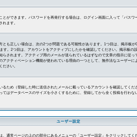
ことができます。パスワードを再発行する場合は、ログイン画面に入って「パスワ
されます。
とも正しい場合は、次の2つが問題である可能性があります。1つ目は、掲示板がC
ります。2つ目は、アカウントをアクティブにしたかを確認してください。掲示板の
知らされます。アクティブ用のメールが送られているはずなので文章の指示に従っ
のアクティベーション機能が使われている理由の一つとして、無作法なユーザーに
ください。
いるため（登録した時に送信されたメールに載っているアカウントを確認してくだ
ってはデータベースのサイズを小さくするために、登録してから全く投稿を行わな
ユーザー設定
は、通常ページの上のの部分にあるメニューの「ユーザー設定」をクリックしてく