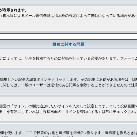
が表示されます。
（掲示板によるメール送信機能は掲示板の設定によって無効になっている場合があ
投稿に関する問題
定によっては、記事を投稿するために登録を行っている必要があります。フォーラ
、編集したい記事の編集ボタンをクリックします。その記事に返信がある場合は、編
に関しては、一般のユーザーは返信のある記事を削除することができませんので注
画面の「サイン」の欄に追加したいサインを入力して設定します。そして投稿画面
る」を有効にしていれば、投稿画面の「サインを有効にする」は常にチェックされ
の欄を使います。ここで投票のお題と選択肢を最低2つ作ります（選択肢を作るとき