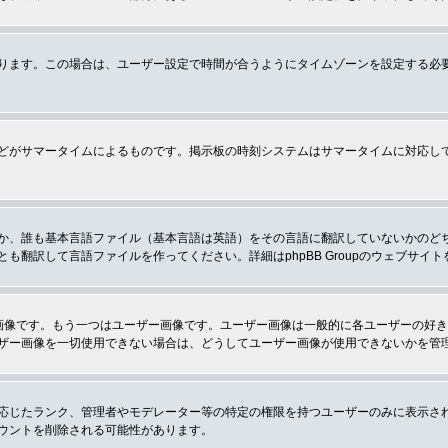
ります。この場合は、ユーザー設定で時間が合うようにタイムゾーンを設定する必
どがサマータイムによるものです。掲示板の時刻システムはサマータイムに対応し
か、誰も基本言語ファイル（基本言語は英語）をその言語に翻訳していないかのど
翻訳して言語ファイルを作ってください。詳細はphpBB Groupのウェブサイ
画像です。もう一つはユーザー画像です。ユーザー画像は一般的に各ユーザーの好
ザー画像を一切使用できない場合は、どうしてユーザー画像が使用できないかを管
応じたランク、管理者やモデレーター等の特定の権限を持つユーザーのみに表示さ
ウントを削除される可能性があります。