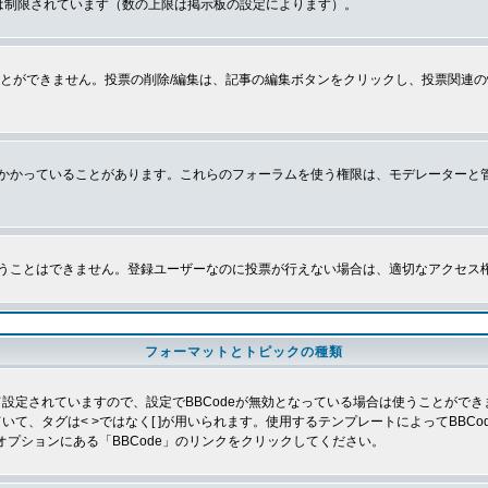
は制限されています（数の上限は掲示板の設定によります）。
とができません。投票の削除/編集は、記事の編集ボタンをクリックし、投票関連の
かかっていることがあります。これらのフォーラムを使う権限は、モデレーターと
うことはできません。登録ユーザーなのに投票が行えない場合は、適切なアクセス
フォーマットとトピックの種類
よって設定されていますので、設定でBBCodeが無効となっている場合は使うことがで
していて、タグは< >ではなく[ ]が用いられます。使用するテンプレートによってBB
オプションにある「BBCode」のリンクをクリックしてください。