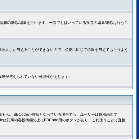
情報の削除/編集を行います。一票でもはいっている投票の編集/削除は行うこ
管理人しか与えることができないので、必要に応じて権限を与えてもらうよう
権限が与えられていない可能性があります。
きません。BBCodeが有効となっている場合でも、ユーザーは投稿画面で
Codeは記事内容投稿欄の上にBBCode用のボタンがあり、これ使うことで直接