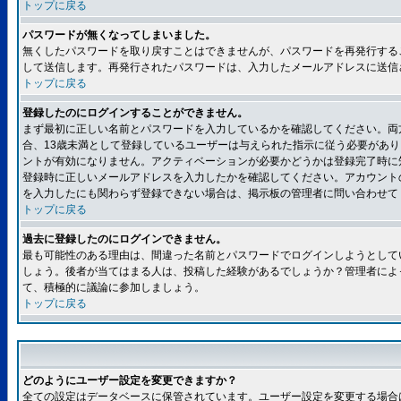
トップに戻る
パスワードが無くなってしまいました。
無くしたパスワードを取り戻すことはできませんが、パスワードを再発行する
して送信します。再発行されたパスワードは、入力したメールアドレスに送信
トップに戻る
登録したのにログインすることができません。
まず最初に正しい名前とパスワードを入力しているかを確認してください。両方
合、13歳未満として登録しているユーザーは与えられた指示に従う必要があ
ントが有効になりません。アクティベーションが必要かどうかは登録完了時に
登録時に正しいメールアドレスを入力したかを確認してください。アカウント
を入力したにも関わらず登録できない場合は、掲示板の管理者に問い合わせて
トップに戻る
過去に登録したのにログインできません。
最も可能性のある理由は、間違った名前とパスワードでログインしようとして
しょう。後者が当てはまる人は、投稿した経験があるでしょうか？管理者によ
て、積極的に議論に参加しましょう。
トップに戻る
どのようにユーザー設定を変更できますか？
全ての設定はデータベースに保管されています。ユーザー設定を変更する場合