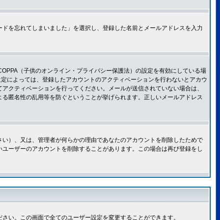
ードを忘れてしまいました」を選択し、登録した名前とメールアドレスを入力
OPPA（子供のオンライン・プライバシー保護法）の設定を有効にしている場
設定によっては、登録したアカウントのアクティベーションを行わないとアカウ
てアクティベーションを行ってください。メールが送信されていない場合は、
よる匿名性の乱用等を防ぐということが挙げられます。正しいメールアドレス
さい）、又は、管理者が何らかの理由であなたのアカウントを削除したためで
いユーザーのアカウントを削除することがあります。この場合は再び登録をし
ださい。この画面で全てのユーザー設定を変更することができます。