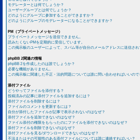
モデレーターとは何でしょうか？
ユーザーグループとは何でしょうか？
どのようにグループに参加することができますか？
どのようにグループのモデレーターになることができますか？
PM（プライベートメッセージ）
プライベートメッセージを送信できません。
読みたくないPMを定期的に受信しています。
この掲示板のユーザーによって、スパム等が自分のメールアドレスに送信され
phpBB 2関連の情報
phpBB 2を作成したのは誰でしょうか？
必要な機能がありません。
この掲示板に関連した不正・法的問題については誰に問い合わせればいいので
添付ファイル
どうやってファイルを添付する？
投稿済みの記事に添付ファイルを追加するには？
添付ファイルを削除するには？
ファイルのコメントを更新するには？
自分が添付したファイルが記事で表示されないのはなぜ？
添付ファイルを追加できないのはなぜ？
ファイル添付の権限をもらったのにファイルを添付できないのはなぜ？
添付ファイルを削除できないのはなぜ？
添付ファイルを見る/ダウンロードできないのはなぜ？
不法またはその可能性のある添付ファイルについては誰に連絡すればいい？