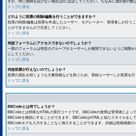
すが、特に期間を設けない場合は0に設定してください。ちなみに選択肢の数
トップに戻る
どのように投票の削除/編集を行うことができますか？
投票の削除/編集は投票を作成したユーザー、モデレーター、管理者しか行うこ
とができませんので注意してください。
トップに戻る
何故フォーラムにアクセスできないのでしょうか？
一部のフォーラムは特定のグループやユーザーしか観閲できないように制限が
にしてください。
トップに戻る
何故投票が行えないのでしょうか？
投票の混乱を招くような大量投稿などを防ぐため、登録ユーザーしか投票を行
トップに戻る
BBCodeとは何でしょうか？
BBCodeとは特殊なHTMLの実行コードです。BBCodeの使用は管理者に
BBCodeを無効にすることができます。BBCodeはHTMLと似たスタイルを
BBCodeタグを入力することなく挿入することができます。詳細は投稿画面の
トップに戻る