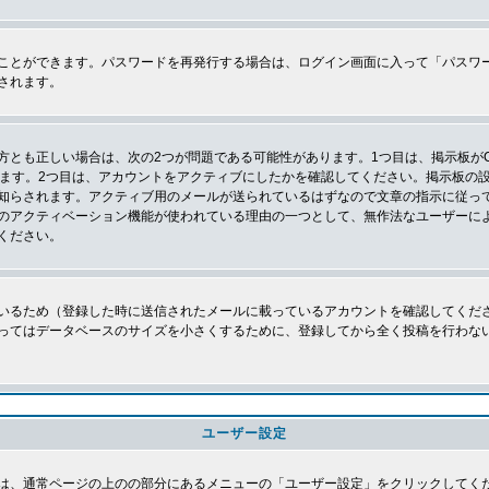
ことができます。パスワードを再発行する場合は、ログイン画面に入って「パスワ
されます。
とも正しい場合は、次の2つが問題である可能性があります。1つ目は、掲示板がC
ります。2つ目は、アカウントをアクティブにしたかを確認してください。掲示板の
知らされます。アクティブ用のメールが送られているはずなので文章の指示に従っ
のアクティベーション機能が使われている理由の一つとして、無作法なユーザーに
ください。
いるため（登録した時に送信されたメールに載っているアカウントを確認してくだ
ってはデータベースのサイズを小さくするために、登録してから全く投稿を行わな
ユーザー設定
は、通常ページの上のの部分にあるメニューの「ユーザー設定」をクリックしてく