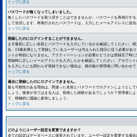
トップに戻る
パスワードが無くなってしまいました。
無くしたパスワードを取り戻すことはできませんが、パスワードを再発行する
して送信します。再発行されたパスワードは、入力したメールアドレスに送信
トップに戻る
登録したのにログインすることができません。
まず最初に正しい名前とパスワードを入力しているかを確認してください。両方
合、13歳未満として登録しているユーザーは与えられた指示に従う必要があ
ントが有効になりません。アクティベーションが必要かどうかは登録完了時に
登録時に正しいメールアドレスを入力したかを確認してください。アカウント
を入力したにも関わらず登録できない場合は、掲示板の管理者に問い合わせて
トップに戻る
過去に登録したのにログインできません。
最も可能性のある理由は、間違った名前とパスワードでログインしようとして
しょう。後者が当てはまる人は、投稿した経験があるでしょうか？管理者によ
て、積極的に議論に参加しましょう。
トップに戻る
どのようにユーザー設定を変更できますか？
全ての設定はデータベースに保管されています。ユーザー設定を変更する場合