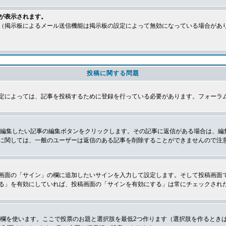
が表示されます。
（掲示板によるメール送信機能は掲示板の設定によって無効になっている場合があ
投稿に関する問題
定によっては、記事を投稿するために登録を行っている必要があります。フォーラ
、編集したい記事の編集ボタンをクリックします。その記事に返信がある場合は、編
に関しては、一般のユーザーは返信のある記事を削除することができませんので注
画面の「サイン」の欄に追加したいサインを入力して設定します。そして投稿画面
る」を有効にしていれば、投稿画面の「サインを有効にする」は常にチェックされ
の欄を使います。ここで投票のお題と選択肢を最低2つ作ります（選択肢を作るとき