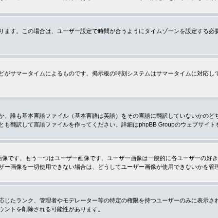
ります。この場合は、ユーザー設定で時間が合うようにタイムゾーンを設定する必
どがサマータイムによるものです。掲示板の時刻システムはサマータイムに対応し
か、誰も基本言語ファイル（基本言語は英語）をその言語に翻訳していないかのど
翻訳して言語ファイルを作ってください。詳細はphpBB Groupのウェブサイ
画像です。もう一つはユーザー画像です。ユーザー画像は一般的に各ユーザーの好
ザー画像を一切使用できない場合は、どうしてユーザー画像が使用できないかを管
応じたランク、管理者やモデレーター等の特定の権限を持つユーザーのみに表示さ
ウントを削除される可能性があります。