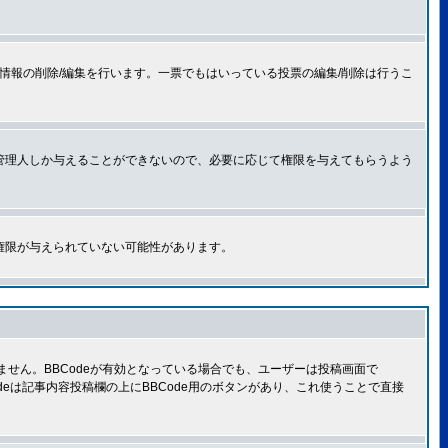
情報の削除/編集を行います。一票でもはいっている投票の編集/削除は行うこ
管理人しか与えることができないので、必要に応じて権限を与えてもらうよう
権限が与えられていない可能性があります。
きません。BBCodeが有効となっている場合でも、ユーザーは投稿画面で
Codeは記事内容投稿欄の上にBBCode用のボタンがあり、これ使うことで直接