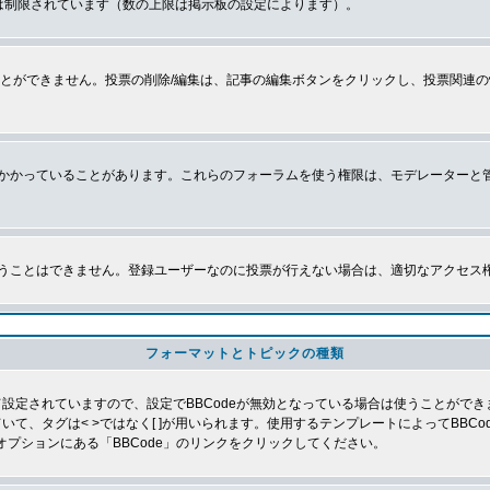
は制限されています（数の上限は掲示板の設定によります）。
とができません。投票の削除/編集は、記事の編集ボタンをクリックし、投票関連の
かかっていることがあります。これらのフォーラムを使う権限は、モデレーターと
うことはできません。登録ユーザーなのに投票が行えない場合は、適切なアクセス
フォーマットとトピックの種類
よって設定されていますので、設定でBBCodeが無効となっている場合は使うことがで
していて、タグは< >ではなく[ ]が用いられます。使用するテンプレートによってBB
オプションにある「BBCode」のリンクをクリックしてください。