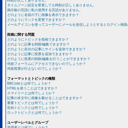
時刻が正しくありません。
タイムゾーン設定を変更しても時刻が正しくありません。
掲示板の言語に私の使用する言語がありません。
どのように名前の下に画像を表示できますか？
どのようにランクを変更できますか？
メールアイコンを使ってユーザーにメールを送信しようとするとログイン画面
投稿に関する問題
どのようにトピックを投稿できますか？
どのように記事を削除/編集できますか？
どのように自分の記事にサインを追加できますか？
どのように記事に投票を追加できますか？
どのように投票の削除/編集を行うことができますか？
何故フォーラムにアクセスできないのでしょうか？
何故投票が行えないのでしょうか？
フォーマットとトピックの種類
BBCodeとは何でしょうか？
HTMLを使うことはできますか？
スマイリーとは何でしょうか？
記事の本文中に画像を載せることはできますか？
重要トピックとは何でしょうか？
告知トピックとは何でしょうか？
ロックトピックとは何でしょうか？
ユーザーレベルとグループ
管理者とは何でしょうか？