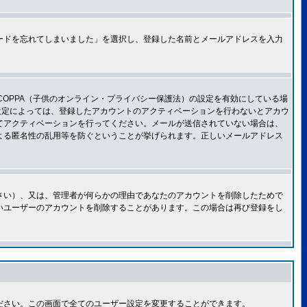
ードを忘れてしまいました」を選択し、登録した名前とメールアドレスを入力
OPPA（子供のオンライン・プライバシー保護法）の設定を有効にしている場
設定によっては、登録したアカウントのアクティベーションを行わないとアカウ
てアクティベーションを行ってください。メールが送信されていない場合は、
よる匿名性の乱用等を防ぐということが挙げられます。正しいメールアドレス
さい）、又は、管理者が何らかの理由であなたのアカウントを削除したためで
いユーザーのアカウントを削除することがあります。この場合は再び登録をし
ださい。この画面で全てのユーザー設定を変更することができます。