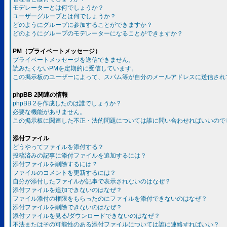
モデレーターとは何でしょうか？
ユーザーグループとは何でしょうか？
どのようにグループに参加することができますか？
どのようにグループのモデレーターになることができますか？
PM（プライベートメッセージ）
プライベートメッセージを送信できません。
読みたくないPMを定期的に受信しています。
この掲示板のユーザーによって、スパム等が自分のメールアドレスに送信され
phpBB 2関連の情報
phpBB 2を作成したのは誰でしょうか？
必要な機能がありません。
この掲示板に関連した不正・法的問題については誰に問い合わせればいいので
添付ファイル
どうやってファイルを添付する？
投稿済みの記事に添付ファイルを追加するには？
添付ファイルを削除するには？
ファイルのコメントを更新するには？
自分が添付したファイルが記事で表示されないのはなぜ？
添付ファイルを追加できないのはなぜ？
ファイル添付の権限をもらったのにファイルを添付できないのはなぜ？
添付ファイルを削除できないのはなぜ？
添付ファイルを見る/ダウンロードできないのはなぜ？
不法またはその可能性のある添付ファイルについては誰に連絡すればいい？