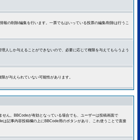
情報の削除/編集を行います。一票でもはいっている投票の編集/削除は行うこ
管理人しか与えることができないので、必要に応じて権限を与えてもらうよう
権限が与えられていない可能性があります。
きません。BBCodeが有効となっている場合でも、ユーザーは投稿画面で
Codeは記事内容投稿欄の上にBBCode用のボタンがあり、これ使うことで直接