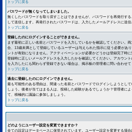
トップに戻る
パスワードが無くなってしまいました。
無くしたパスワードを取り戻すことはできませんが、パスワードを再発行する
して送信します。再発行されたパスワードは、入力したメールアドレスに送信
トップに戻る
登録したのにログインすることができません。
まず最初に正しい名前とパスワードを入力しているかを確認してください。両方
合、13歳未満として登録しているユーザーは与えられた指示に従う必要があ
ントが有効になりません。アクティベーションが必要かどうかは登録完了時に
登録時に正しいメールアドレスを入力したかを確認してください。アカウント
を入力したにも関わらず登録できない場合は、掲示板の管理者に問い合わせて
トップに戻る
過去に登録したのにログインできません。
最も可能性のある理由は、間違った名前とパスワードでログインしようとして
しょう。後者が当てはまる人は、投稿した経験があるでしょうか？管理者によ
て、積極的に議論に参加しましょう。
トップに戻る
どのようにユーザー設定を変更できますか？
全ての設定はデータベースに保管されています。ユーザー設定を変更する場合