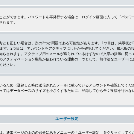
ことができます。パスワードを再発行する場合は、ログイン画面に入って「パスワ
されます。
とも正しい場合は、次の2つが問題である可能性があります。1つ目は、掲示板がC
ります。2つ目は、アカウントをアクティブにしたかを確認してください。掲示板の
知らされます。アクティブ用のメールが送られているはずなので文章の指示に従っ
のアクティベーション機能が使われている理由の一つとして、無作法なユーザーに
ください。
いるため（登録した時に送信されたメールに載っているアカウントを確認してくだ
ってはデータベースのサイズを小さくするために、登録してから全く投稿を行わな
ユーザー設定
は、通常ページの上のの部分にあるメニューの「ユーザー設定」をクリックしてく