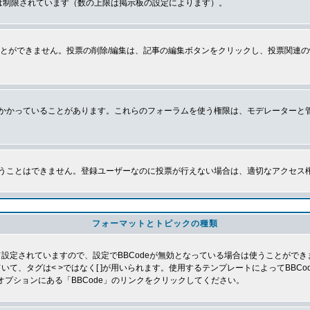
は制限されています（数の上限は掲示板の設定によります）。
とができません。投票の削除/編集は、記事の編集ボタンをクリックし、投票関連の
かかっていることがあります。これらのフォーラムを使う権限は、モデレーターと
うことはできません。登録ユーザーなのに投票が行えない場合は、適切なアクセス
フォーマットとトピックの種類
よって設定されていますので、設定でBBCodeが無効となっている場合は使うことがで
していて、タグは< >ではなく[ ]が用いられます。使用するテンプレートによってBB
オプションにある「BBCode」のリンクをクリックしてください。