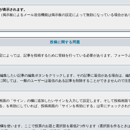
が表示されます。
（掲示板によるメール送信機能は掲示板の設定によって無効になっている場合があ
投稿に関する問題
定によっては、記事を投稿するために登録を行っている必要があります。フォーラ
、編集したい記事の編集ボタンをクリックします。その記事に返信がある場合は、編
に関しては、一般のユーザーは返信のある記事を削除することができませんので注
画面の「サイン」の欄に追加したいサインを入力して設定します。そして投稿画面
る」を有効にしていれば、投稿画面の「サインを有効にする」は常にチェックされ
の欄を使います。ここで投票のお題と選択肢を最低2つ作ります（選択肢を作るとき