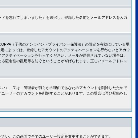
ードを忘れてしまいました」を選択し、登録した名前とメールアドレスを入力
OPPA（子供のオンライン・プライバシー保護法）の設定を有効にしている場
設定によっては、登録したアカウントのアクティベーションを行わないとアカウ
てアクティベーションを行ってください。メールが送信されていない場合は、
よる匿名性の乱用等を防ぐということが挙げられます。正しいメールアドレス
さい）、又は、管理者が何らかの理由であなたのアカウントを削除したためで
いユーザーのアカウントを削除することがあります。この場合は再び登録をし
ださい。この画面で全てのユーザー設定を変更することができます。