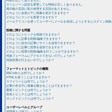
時刻が正しくありません。
タイムゾーン設定を変更しても時刻が正しくありません。
掲示板の言語に私の使用する言語がありません。
どのように名前の下に画像を表示できますか？
どのようにランクを変更できますか？
メールアイコンを使ってユーザーにメールを送信しようとするとログイン画面
投稿に関する問題
どのようにトピックを投稿できますか？
どのように記事を削除/編集できますか？
どのように自分の記事にサインを追加できますか？
どのように記事に投票を追加できますか？
どのように投票の削除/編集を行うことができますか？
何故フォーラムにアクセスできないのでしょうか？
何故投票が行えないのでしょうか？
フォーマットとトピックの種類
BBCodeとは何でしょうか？
HTMLを使うことはできますか？
スマイリーとは何でしょうか？
記事の本文中に画像を載せることはできますか？
重要トピックとは何でしょうか？
告知トピックとは何でしょうか？
ロックトピックとは何でしょうか？
ユーザーレベルとグループ
管理者とは何でしょうか？