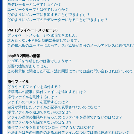
モデレーターとは何でしょうか？
ユーザーグループとは何でしょうか？
どのようにグループに参加することができますか？
どのようにグループのモデレーターになることができますか？
PM（プライベートメッセージ）
プライベートメッセージを送信できません。
読みたくないPMを定期的に受信しています。
この掲示板のユーザーによって、スパム等が自分のメールアドレスに送信され
phpBB 2関連の情報
phpBB 2を作成したのは誰でしょうか？
必要な機能がありません。
この掲示板に関連した不正・法的問題については誰に問い合わせればいいので
添付ファイル
どうやってファイルを添付する？
投稿済みの記事に添付ファイルを追加するには？
添付ファイルを削除するには？
ファイルのコメントを更新するには？
自分が添付したファイルが記事で表示されないのはなぜ？
添付ファイルを追加できないのはなぜ？
ファイル添付の権限をもらったのにファイルを添付できないのはなぜ？
添付ファイルを削除できないのはなぜ？
添付ファイルを見る/ダウンロードできないのはなぜ？
不法またはその可能性のある添付ファイルについては誰に連絡すればいい？