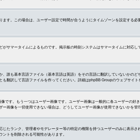
ります。この場合は、ユーザー設定で時間が合うようにタイムゾーンを設定する必
どがサマータイムによるものです。掲示板の時刻システムはサマータイムに対応し
か、誰も基本言語ファイル（基本言語は英語）をその言語に翻訳していないかのど
翻訳して言語ファイルを作ってください。詳細はphpBB Groupのウェブサイ
画像です。もう一つはユーザー画像です。ユーザー画像は一般的に各ユーザーの好
ザー画像を一切使用できない場合は、どうしてユーザー画像が使用できないかを管
応じたランク、管理者やモデレーター等の特定の権限を持つユーザーのみに表示さ
ウントを削除される可能性があります。