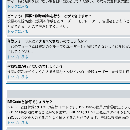
すが、特に期間を設けない場合は0に設定してください。ちなみに選択肢の数
トップに戻る
どのように投票の削除/編集を行うことができますか？
投票の削除/編集は投票を作成したユーザー、モデレーター、管理者しか行うこ
とができませんので注意してください。
トップに戻る
何故フォーラムにアクセスできないのでしょうか？
一部のフォーラムは特定のグループやユーザーしか観閲できないように制限が
にしてください。
トップに戻る
何故投票が行えないのでしょうか？
投票の混乱を招くような大量投稿などを防ぐため、登録ユーザーしか投票を行
トップに戻る
BBCodeとは何でしょうか？
BBCodeとは特殊なHTMLの実行コードです。BBCodeの使用は管理者に
BBCodeを無効にすることができます。BBCodeはHTMLと似たスタイルを
BBCodeタグを入力することなく挿入することができます。詳細は投稿画面の
トップに戻る