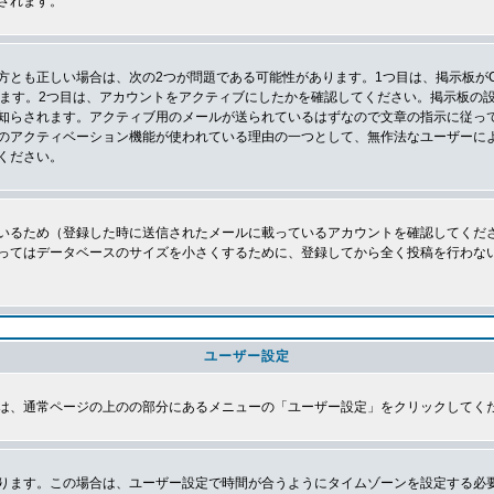
されます。
とも正しい場合は、次の2つが問題である可能性があります。1つ目は、掲示板がC
ります。2つ目は、アカウントをアクティブにしたかを確認してください。掲示板の
知らされます。アクティブ用のメールが送られているはずなので文章の指示に従っ
のアクティベーション機能が使われている理由の一つとして、無作法なユーザーに
ください。
いるため（登録した時に送信されたメールに載っているアカウントを確認してくだ
ってはデータベースのサイズを小さくするために、登録してから全く投稿を行わな
ユーザー設定
は、通常ページの上のの部分にあるメニューの「ユーザー設定」をクリックしてく
ります。この場合は、ユーザー設定で時間が合うようにタイムゾーンを設定する必