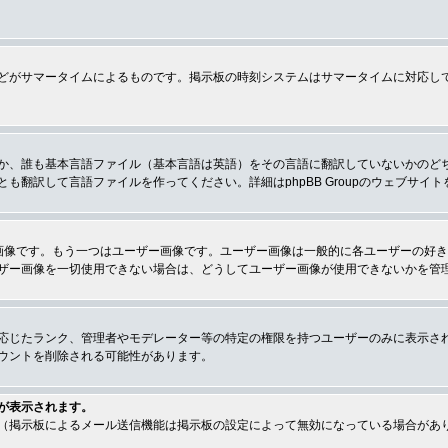
どがサマータイムによるものです。掲示板の時刻システムはサマータイムに対応し
か、誰も基本言語ファイル（基本言語は英語）をその言語に翻訳していないかのど
翻訳して言語ファイルを作ってください。詳細はphpBB Groupのウェブサイ
画像です。もう一つはユーザー画像です。ユーザー画像は一般的に各ユーザーの好
ザー画像を一切使用できない場合は、どうしてユーザー画像が使用できないかを管
応じたランク、管理者やモデレーター等の特定の権限を持つユーザーのみに表示さ
ウントを削除される可能性があります。
が表示されます。
（掲示板によるメール送信機能は掲示板の設定によって無効になっている場合があ