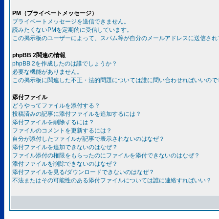
PM（プライベートメッセージ）
プライベートメッセージを送信できません。
読みたくないPMを定期的に受信しています。
この掲示板のユーザーによって、スパム等が自分のメールアドレスに送信され
phpBB 2関連の情報
phpBB 2を作成したのは誰でしょうか？
必要な機能がありません。
この掲示板に関連した不正・法的問題については誰に問い合わせればいいので
添付ファイル
どうやってファイルを添付する？
投稿済みの記事に添付ファイルを追加するには？
添付ファイルを削除するには？
ファイルのコメントを更新するには？
自分が添付したファイルが記事で表示されないのはなぜ？
添付ファイルを追加できないのはなぜ？
ファイル添付の権限をもらったのにファイルを添付できないのはなぜ？
添付ファイルを削除できないのはなぜ？
添付ファイルを見る/ダウンロードできないのはなぜ？
不法またはその可能性のある添付ファイルについては誰に連絡すればいい？