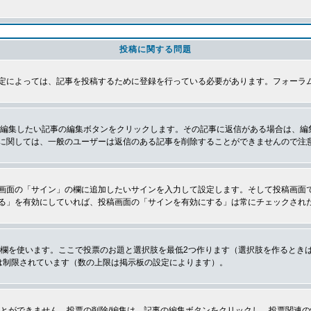
投稿に関する問題
定によっては、記事を投稿するために登録を行っている必要があります。フォーラ
、編集したい記事の編集ボタンをクリックします。その記事に返信がある場合は、編
に関しては、一般のユーザーは返信のある記事を削除することができませんので注
画面の「サイン」の欄に追加したいサインを入力して設定します。そして投稿画面
る」を有効にしていれば、投稿画面の「サインを有効にする」は常にチェックされ
の欄を使います。ここで投票のお題と選択肢を最低2つ作ります（選択肢を作るとき
は制限されています（数の上限は掲示板の設定によります）。
とができません。投票の削除/編集は、記事の編集ボタンをクリックし、投票関連の