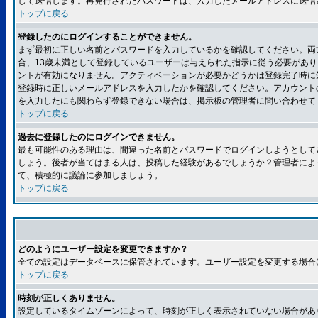
して送信します。再発行されたパスワードは、入力したメールアドレスに送信
トップに戻る
登録したのにログインすることができません。
まず最初に正しい名前とパスワードを入力しているかを確認してください。両方
合、13歳未満として登録しているユーザーは与えられた指示に従う必要があ
ントが有効になりません。アクティベーションが必要かどうかは登録完了時に
登録時に正しいメールアドレスを入力したかを確認してください。アカウント
を入力したにも関わらず登録できない場合は、掲示板の管理者に問い合わせて
トップに戻る
過去に登録したのにログインできません。
最も可能性のある理由は、間違った名前とパスワードでログインしようとして
しょう。後者が当てはまる人は、投稿した経験があるでしょうか？管理者によ
て、積極的に議論に参加しましょう。
トップに戻る
どのようにユーザー設定を変更できますか？
全ての設定はデータベースに保管されています。ユーザー設定を変更する場合
トップに戻る
時刻が正しくありません。
設定しているタイムゾーンによって、時刻が正しく表示されていない場合があ