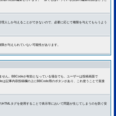
管理人しか与えることができないので、必要に応じて権限を与えてもらうよう
権限が与えられていない可能性があります。
きません。BBCodeが有効となっている場合でも、ユーザーは投稿画面で
Codeは記事内容投稿欄の上にBBCode用のボタンがあり、これ使うことで直接
部のHTMLタグを使用することで表示等において問題が生じてしまうのを防ぐ安