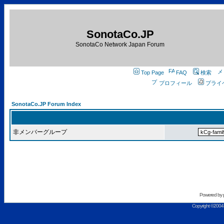
SonotaCo.JP
SonotaCo Network Japan Forum
Top Page
FAQ
検索
プロフィール
プライ
SonotaCo.JP Forum Index
非メンバーグループ
Powered by
Copyright ©2004 