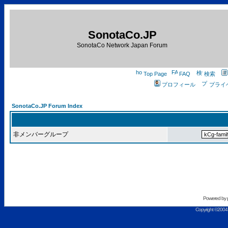
SonotaCo.JP
SonotaCo Network Japan Forum
Top Page
FAQ
検索
プロフィール
プライ
SonotaCo.JP Forum Index
非メンバーグループ
Powered by
Copyright ©2004 