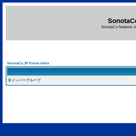
SonotaC
SonotaCo Network J
SonotaCo.JP Forum Index
非メンバーグループ