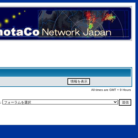
All times are GMT + 9 Hours
: