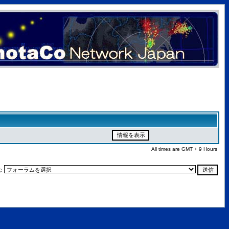
All times are GMT + 9 Hours
: