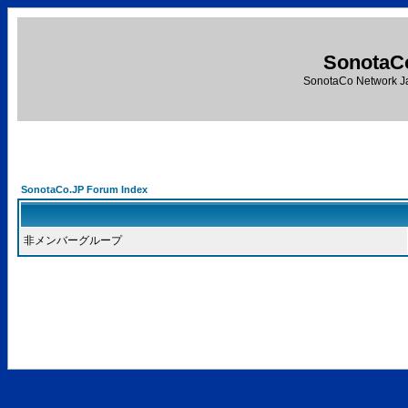
SonotaC
SonotaCo Network J
SonotaCo.JP Forum Index
非メンバーグループ