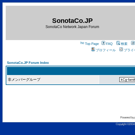
SonotaCo.JP
SonotaCo Network Japan Forum
Top Page
FAQ
検索
プロフィール
プライ
SonotaCo.JP Forum Index
非メンバーグループ
Powered by
Copyright ©2004 