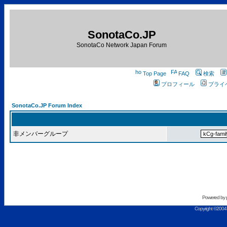
SonotaCo.JP
SonotaCo Network Japan Forum
Top Page
FAQ
検索
プロフィール
プライ
SonotaCo.JP Forum Index
非メンバーグループ
Powered by
Copyright ©2004 