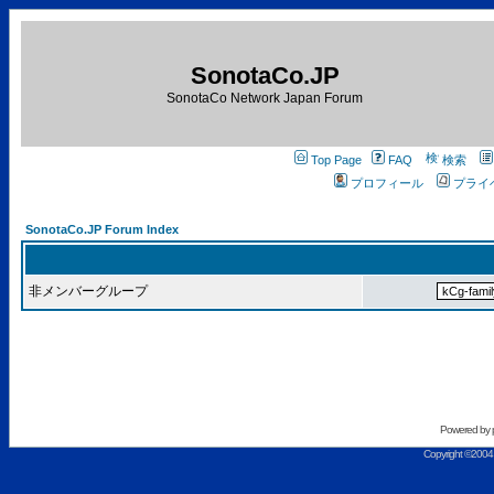
SonotaCo.JP
SonotaCo Network Japan Forum
Top Page
FAQ
検索
プロフィール
プライ
SonotaCo.JP Forum Index
非メンバーグループ
Powered by
Copyright ©2004 