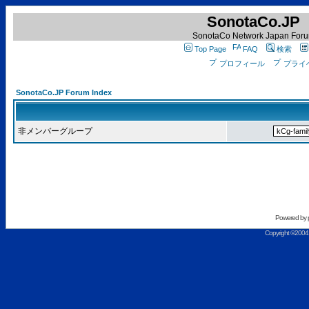
SonotaCo.JP
SonotaCo Network Japan For
Top Page
FAQ
検索
プロフィール
プライ
SonotaCo.JP Forum Index
非メンバーグループ
Powered by
Copyright ©2004 