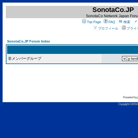
SonotaCo.JP
SonotaCo Network Japan For
Top Page
FAQ
検索
プロフィール
プライ
SonotaCo.JP Forum Index
非メンバーグループ
Powered by
Copyright ©2004 