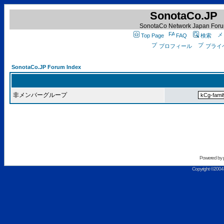
SonotaCo.JP
SonotaCo Network Japan For
Top Page
FAQ
検索
プロフィール
プライ
SonotaCo.JP Forum Index
非メンバーグループ
Powered by
Copyright ©2004 