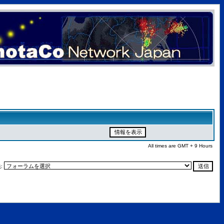
All times are GMT + 9 Hours
: