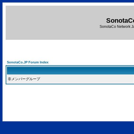
SonotaC
SonotaCo Network J
SonotaCo.JP Forum Index
非メンバーグループ