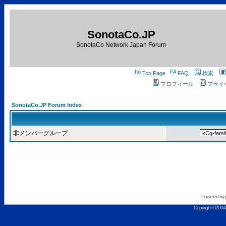
SonotaCo.JP
SonotaCo Network Japan Forum
Top Page
FAQ
検索
プロフィール
プライ
SonotaCo.JP Forum Index
非メンバーグループ
Powered by
Copyright ©2004 