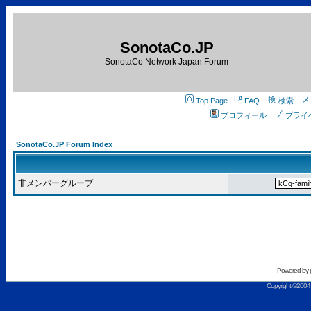
SonotaCo.JP
SonotaCo Network Japan Forum
Top Page
FAQ
検索
プロフィール
プライ
SonotaCo.JP Forum Index
非メンバーグループ
Powered by
Copyright ©2004 