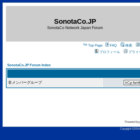
SonotaCo.JP
SonotaCo Network Japan Forum
Top Page
FAQ
検索
プロフィール
プライ
SonotaCo.JP Forum Index
非メンバーグループ
Powered by
Copyright ©2004 