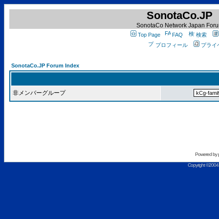
SonotaCo.JP
SonotaCo Network Japan For
Top Page
FAQ
検索
プロフィール
プライ
SonotaCo.JP Forum Index
非メンバーグループ
Powered by
Copyright ©2004 