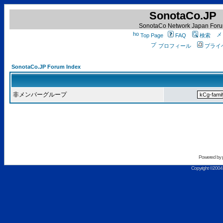
SonotaCo.JP
SonotaCo Network Japan For
Top Page
FAQ
検索
プロフィール
プライ
SonotaCo.JP Forum Index
非メンバーグループ
Powered by
Copyright ©2004 