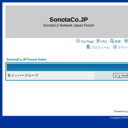
SonotaCo.JP
SonotaCo Network Japan Forum
Top Page
FAQ
検索
プロフィール
プライ
SonotaCo.JP Forum Index
非メンバーグループ
Powered by
Copyright ©2004 