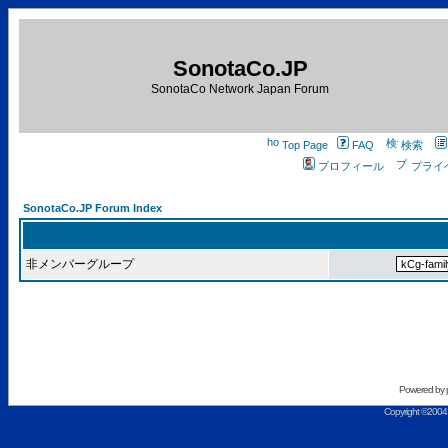
SonotaCo.JP
SonotaCo Network Japan Forum
Top Page
FAQ
検索
プロフィール
プライ
SonotaCo.JP Forum Index
非メンバーグループ
Powered by
Copyright ©2004 