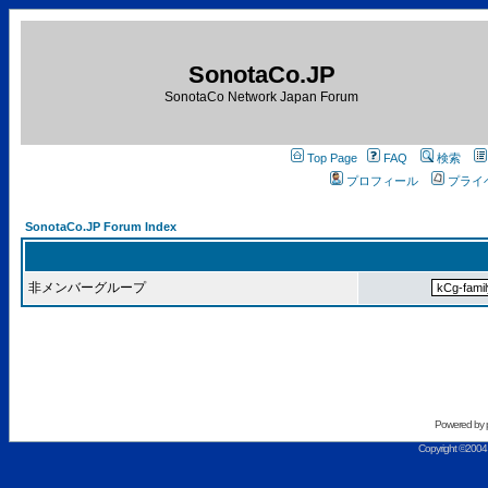
SonotaCo.JP
SonotaCo Network Japan Forum
Top Page
FAQ
検索
プロフィール
プライ
SonotaCo.JP Forum Index
非メンバーグループ
Powered by
Copyright ©2004 