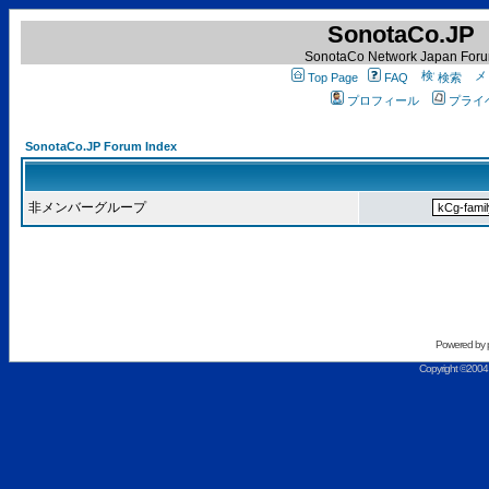
SonotaCo.JP
SonotaCo Network Japan For
Top Page
FAQ
検索
プロフィール
プライ
SonotaCo.JP Forum Index
非メンバーグループ
Powered by
Copyright ©2004 