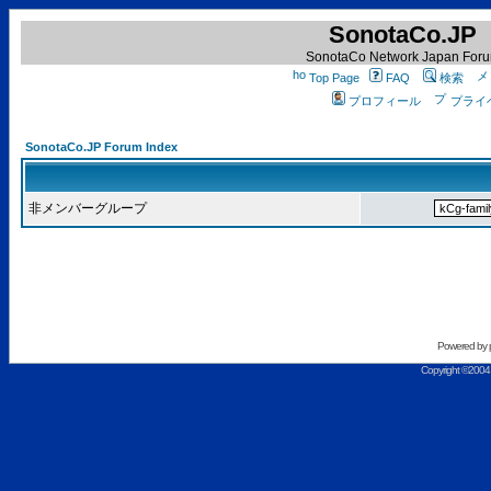
SonotaCo.JP
SonotaCo Network Japan For
Top Page
FAQ
検索
プロフィール
プライ
SonotaCo.JP Forum Index
非メンバーグループ
Powered by
Copyright ©2004 