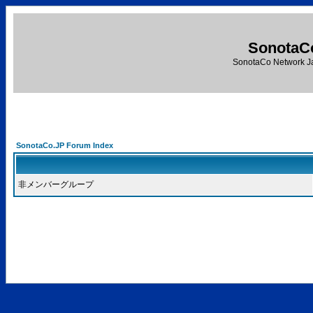
SonotaC
SonotaCo Network J
SonotaCo.JP Forum Index
非メンバーグループ