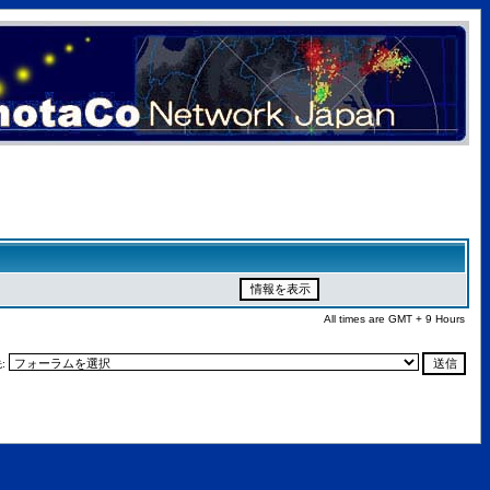
All times are GMT + 9 Hours
: