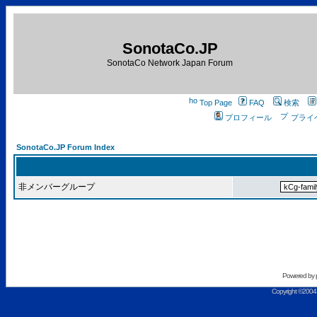
SonotaCo.JP
SonotaCo Network Japan Forum
Top Page
FAQ
検索
プロフィール
プライ
SonotaCo.JP Forum Index
非メンバーグループ
Powered by
Copyright ©2004 