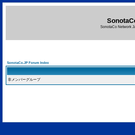
SonotaC
SonotaCo Network J
SonotaCo.JP Forum Index
非メンバーグループ