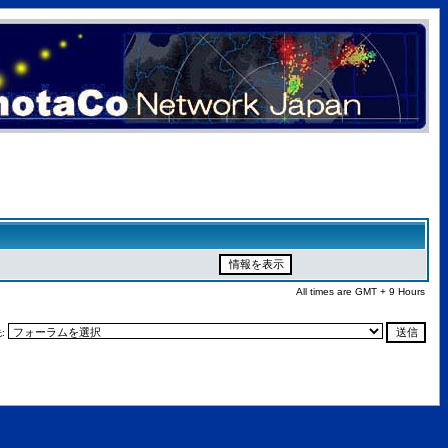
All times are GMT + 9 Hours
: