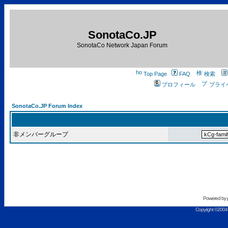
SonotaCo.JP
SonotaCo Network Japan Forum
Top Page
FAQ
検索
プロフィール
プライ
SonotaCo.JP Forum Index
非メンバーグループ
Powered by
Copyright ©2004 