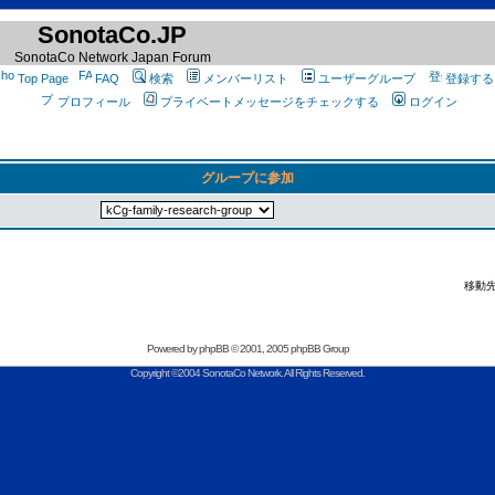
SonotaCo.JP
SonotaCo Network Japan Forum
Top Page
FAQ
検索
メンバーリスト
ユーザーグループ
登録する
プロフィール
プライベートメッセージをチェックする
ログイン
グループに参加
移動先
Powered by
phpBB
© 2001, 2005 phpBB Group
Copyright ©2004 SonotaCo Network. All Rights Reserved.