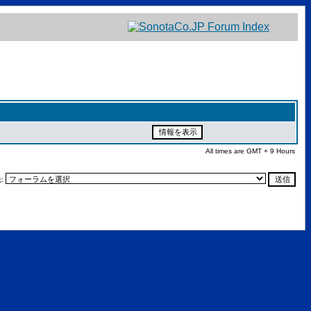
All times are GMT + 9 Hours
: