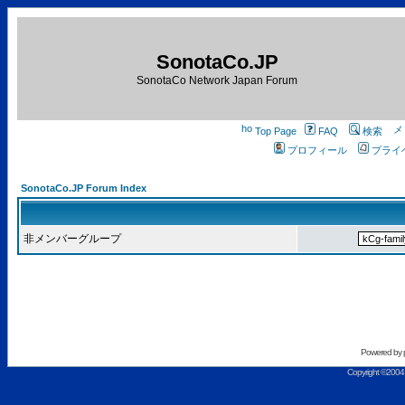
SonotaCo.JP
SonotaCo Network Japan Forum
Top Page
FAQ
検索
プロフィール
プライ
SonotaCo.JP Forum Index
非メンバーグループ
Powered by
Copyright ©2004 