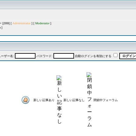
289] [
Administrator
] [
Moderator
]
 ]
ユーザー名:
パスワード:
自動ログインを有効にする
新しい記事あり
新しい記事なし
閉鎖中フォーラム