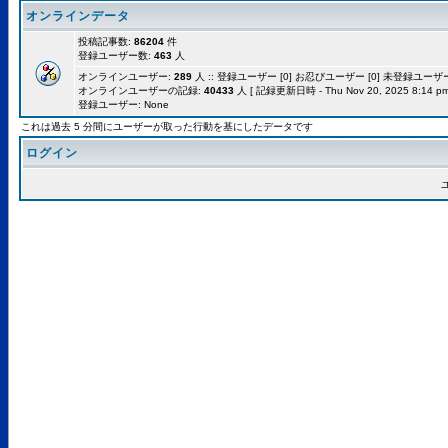
オンラインデータ
投稿記事数:
86204
件
登録ユーザー数:
463
人
オンラインユーザー:
289
人 :: 登録ユーザー [0] お忍びユーザー [0] 未登録ユーザー [
オンラインユーザーの記録:
40433
人 [ 記録更新日時 - Thu Nov 20, 2025 8:14 pm
登録ユーザー: None
これは過去 5 分間にユーザーが取った行動を基にしたデータです
ログイン