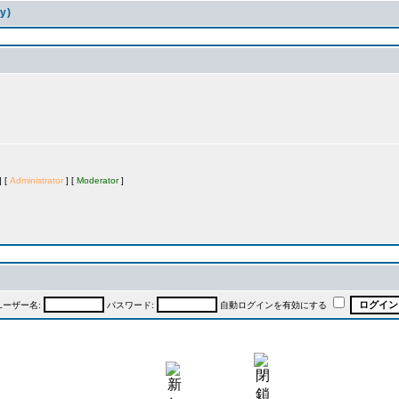
y)
 [
Administrator
] [
Moderator
]
ユーザー名:
パスワード:
自動ログインを有効にする