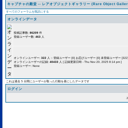
キャプチャの殿堂 -- レアオブジェクトギャラリー (Rare Object Galler
すべてのフォーラムを既読にする
オンラインデータ
投稿記事数:
86209
件
登録ユーザー数:
463
人
オンラインユーザー:
322
人 :: 登録ユーザー [0] お忍びユーザー [0] 未登録ユーザー [322]
オンラインユーザーの記録:
40433
人 [ 記録更新日時 - Thu Nov 20, 2025 8:14 pm ]
登録ユーザー: None
これは過去 5 分間にユーザーが取った行動を基にしたデータです
ログイン