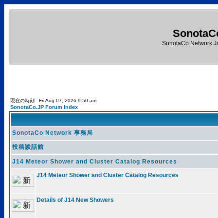
SonotaC
SonotaCo Network J
現在の時刻 - Fri Aug 07, 2026 9:50 am
SonotaCo.JP Forum Index
SonotaCo Network 事務局
投稿談話館
J14 Meteor Shower and Cluster Catalog Resources
J14 Meteor Shower and Cluster Catalog Resources
Details of J14 New Showers