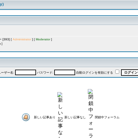
y)
393] [
Administrator
] [
Moderator
]
 ]
ユーザー名:
パスワード:
自動ログインを有効にする
新しい記事あり
新しい記事なし
閉鎖中フォーラム