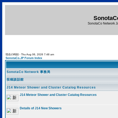
SonotaC
SonotaCo Network J
現在の時刻 - Thu Aug 06, 2026 7:48 am
SonotaCo.JP Forum Index
SonotaCo Network 事務局
投稿談話館
J14 Meteor Shower and Cluster Catalog Resources
J14 Meteor Shower and Cluster Catalog Resources
Details of J14 New Showers