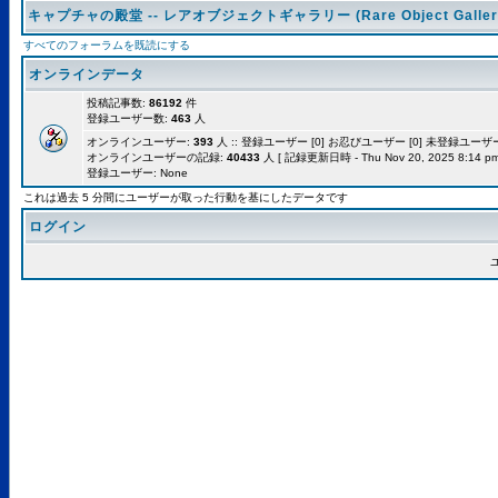
キャプチャの殿堂 -- レアオブジェクトギャラリー (Rare Object Galler
すべてのフォーラムを既読にする
オンラインデータ
投稿記事数:
86192
件
登録ユーザー数:
463
人
オンラインユーザー:
393
人 :: 登録ユーザー [0] お忍びユーザー [0] 未登録ユーザー [
オンラインユーザーの記録:
40433
人 [ 記録更新日時 - Thu Nov 20, 2025 8:14 pm
登録ユーザー: None
これは過去 5 分間にユーザーが取った行動を基にしたデータです
ログイン