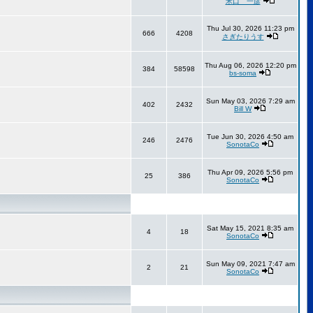
米口 一彦
Thu Jul 30, 2026 11:23 pm
666
4208
さぎたりうす
Thu Aug 06, 2026 12:20 pm
384
58598
bs-soma
Sun May 03, 2026 7:29 am
402
2432
Bill W
Tue Jun 30, 2026 4:50 am
246
2476
SonotaCo
Thu Apr 09, 2026 5:56 pm
25
386
SonotaCo
Sat May 15, 2021 8:35 am
4
18
SonotaCo
Sun May 09, 2021 7:47 am
2
21
SonotaCo