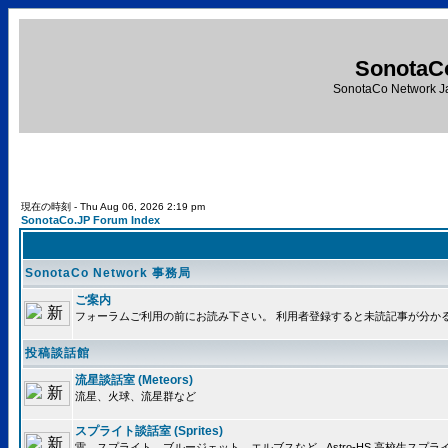
SonotaC
SonotaCo Network J
現在の時刻 - Thu Aug 06, 2026 2:19 pm
SonotaCo.JP Forum Index
SonotaCo Network 事務局
ご案内
フォーラムご利用の前にお読み下さい。 利用者登録すると未読記事が分か
投稿談話館
流星談話室 (Meteors)
流星、火球、流星群など
スプライト談話室 (Sprites)
雷、スプライト、ブルージェット、エルブスなど.. Astro-HS 高校生ス