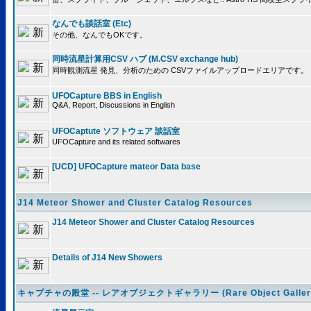
なんでも談話室 (Etc)
その他、なんでもOKです。
同時流星計算用CSV ハブ (M.CSV exchange hub)
同時観測流星 発見、分析のための CSVファイルアップロードエリアです。
UFOCapture BBS in English
Q&A, Report, Discussions in English
UFOCaptute ソフトウェア 談話室
UFOCapture and its related softwares
[UCD] UFOCapture mateor Data base
J14 Meteor Shower and Cluster Catalog Resources
J14 Meteor Shower and Cluster Catalog Resources
Details of J14 New Showers
キャプチャの殿堂 -- レアオブジェクトギャラリー (Rare Object Galler