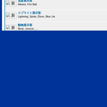
流星展示室
Meteor, Fire Ball
スプライト展示室
Lightning, Sprite, Elves, Blue Jet
動物展示室
Birds, Insects, ....
人工飛行物体展示室
Satellite, Air Plane, ..
正体不明オブジェクト展示室
Unknown Objects
エトセトラ展示室
Etc.
すべてのフォーラムを既読にする
オンラインデータ
投稿記事数:
86197
件
登録ユーザー数:
463
人