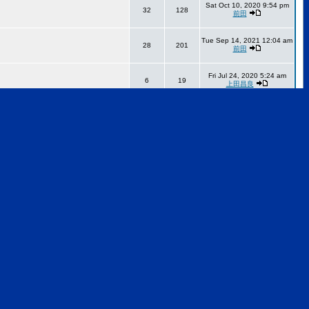
Sat Oct 10, 2020 9:54 pm
32
128
前田
Tue Sep 14, 2021 12:04 am
28
201
前田
Fri Jul 24, 2020 5:24 am
6
19
上田昌良
Fri Dec 05, 2014 10:58 am
9
35
STUDIOWORK
Fri Jan 05, 2018 8:22 am
10
22
Leo S
Sun Apr 10, 2005 9:33 pm
4
5
SonotaCo
All times are GMT + 9 Hours