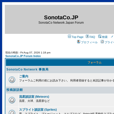
SonotaCo.JP
SonotaCo Network Japan Forum
Top Page
FAQ
検索
プロフィール
プライ
現在の時刻 - Fri Aug 07, 2026 1:18 pm
SonotaCo.JP Forum Index
フォーラム
SonotaCo Network 事務局
ご案内
フォーラムご利用の前にお読み下さい。 利用者登録すると未読記事が分か
投稿談話館
流星談話室 (Meteors)
流星、火球、流星群など
スプライト談話室 (Sprites)
雷、スプライト、ブルージェット、エルブスなど.. Astro-HS 高校生ス