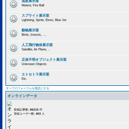
流星展示室
Meteor, Fire Ball
スプライト展示室
Lightning, Sprite, Elves, Blue Jet
動物展示室
Birds, Insects, ....
人工飛行物体展示室
Satellite, Air Plane, ..
正体不明オブジェクト展示室
Unknown Objects
エトセトラ展示室
Etc.
すべてのフォーラムを既読にする
オンラインデータ
投稿記事数:
86215
件
登録ユーザー数:
463
人