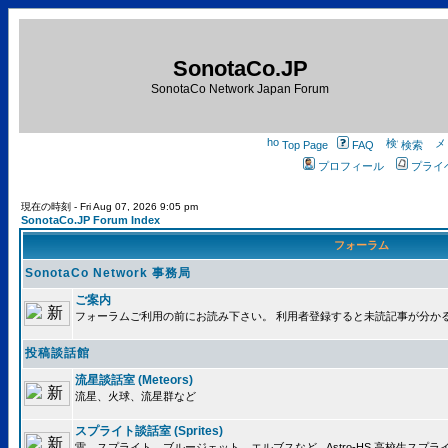
SonotaCo.JP
SonotaCo Network Japan Forum
Top Page
FAQ
検索
プロフィール
プライ
現在の時刻 - Fri Aug 07, 2026 9:05 pm
SonotaCo.JP Forum Index
フォーラム
SonotaCo Network 事務局
ご案内
フォーラムご利用の前にお読み下さい。 利用者登録すると未読記事が分か
投稿談話館
流星談話室 (Meteors)
流星、火球、流星群など
スプライト談話室 (Sprites)
雷、スプライト、ブルージェット、エルブスなど.. Astro-HS 高校生ス