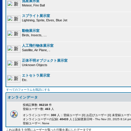
流星展示室
Meteor, Fire Ball
スプライト展示室
Lightning, Sprite, Elves, Blue Jet
動物展示室
Birds, Insects, ....
人工飛行物体展示室
Satellite, Air Plane, ..
正体不明オブジェクト展示室
Unknown Objects
エトセトラ展示室
Etc.
すべてのフォーラムを既読にする
オンラインデータ
投稿記事数:
86218
件
登録ユーザー数:
463
人
オンラインユーザー:
300
人 :: 登録ユーザー [0] お忍びユーザー [0] 未登録ユーザー [
オンラインユーザーの記録:
40433
人 [ 記録更新日時 - Thu Nov 20, 2025 8:14 pm
登録ユーザー: None
これは過去 5 分間にユーザーが取った行動を基にしたデータです