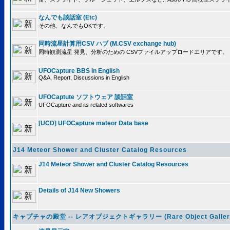
なんでも談話室 (Etc)
その他、なんでもOKです。
同時流星計算用CSV ハブ (M.CSV exchange hub)
同時観測流星 発見、分析のための CSVファイルアップロードエリアです。
UFOCapture BBS in English
Q&A, Report, Discussions in English
UFOCaptute ソフトウェア 談話室
UFOCapture and its related softwares
[UCD] UFOCapture mateor Data base
J14 Meteor Shower and Cluster Catalog Resources
J14 Meteor Shower and Cluster Catalog Resources
Details of J14 New Showers
キャプチャの殿堂 -- レアオブジェクトギャラリー (Rare Object Galler