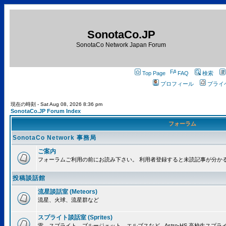
SonotaCo.JP
SonotaCo Network Japan Forum
Top Page
FAQ
検索
プロフィール
プライ
現在の時刻 - Sat Aug 08, 2026 8:36 pm
SonotaCo.JP Forum Index
フォーラム
SonotaCo Network 事務局
ご案内
フォーラムご利用の前にお読み下さい。 利用者登録すると未読記事が分か
投稿談話館
流星談話室 (Meteors)
流星、火球、流星群など
スプライト談話室 (Sprites)
雷、スプライト、ブルージェット、エルブスなど.. Astro-HS 高校生ス