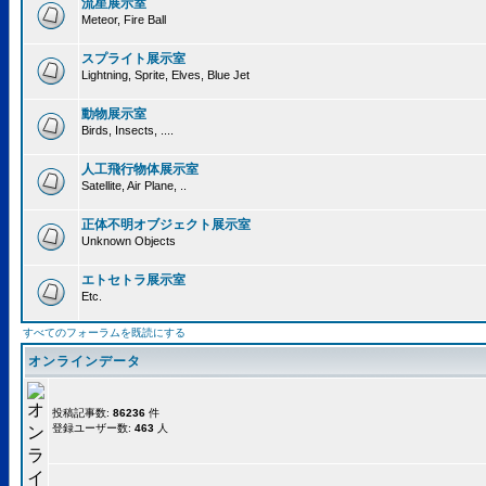
流星展示室
Meteor, Fire Ball
スプライト展示室
Lightning, Sprite, Elves, Blue Jet
動物展示室
Birds, Insects, ....
人工飛行物体展示室
Satellite, Air Plane, ..
正体不明オブジェクト展示室
Unknown Objects
エトセトラ展示室
Etc.
すべてのフォーラムを既読にする
オンラインデータ
投稿記事数:
86236
件
登録ユーザー数:
463
人