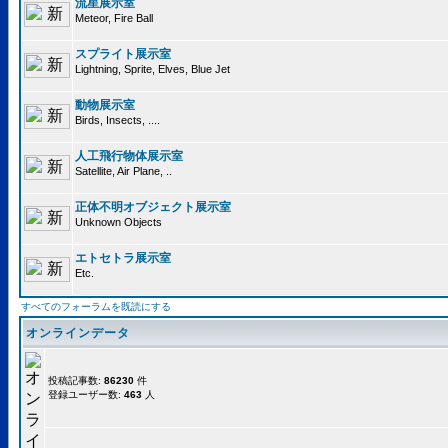
流星展示室
Meteor, Fire Ball
スプライト展示室
Lightning, Sprite, Elves, Blue Jet
動物展示室
Birds, Insects, ....
人工飛行物体展示室
Satellite, Air Plane, ..
正体不明オブジェクト展示室
Unknown Objects
エトセトラ展示室
Etc.
すべてのフォーラムを既読にする
オンラインデータ
投稿記事数:
86230
件
登録ユーザー数:
463
人