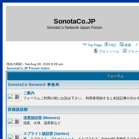
SonotaCo.JP
SonotaCo Network Japan Forum
Top Page
FAQ
検索
プロフィール
プライ
現在の時刻 - Sat Aug 08, 2026 8:28 am
SonotaCo.JP Forum Index
フォーラム
SonotaCo Network 事務局
ご案内
フォーラムご利用の前にお読み下さい。 利用者登録すると未読記事が分か
投稿談話館
流星談話室 (Meteors)
流星、火球、流星群など
スプライト談話室 (Sprites)
雷、スプライト、ブルージェット、エルブスなど.. Astro-HS 高校生ス