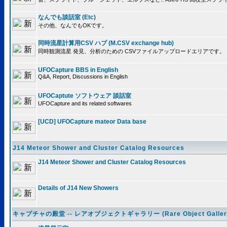
なんでも談話室 (Etc)
その他、なんでもOKです。
同時流星計算用CSV ハブ (M.CSV exchange hub)
同時観測流星 発見、分析のための CSVファイルアップロードエリアです。
UFOCapture BBS in English
Q&A, Report, Discussions in English
UFOCaptute ソフトウェア 談話室
UFOCapture and its related softwares
[UCD] UFOCapture mateor Data base
J14 Meteor Shower and Cluster Catalog Resources
J14 Meteor Shower and Cluster Catalog Resources
Details of J14 New Showers
キャプチャの殿堂 -- レアオブジェクトギャラリー (Rare Object Galler