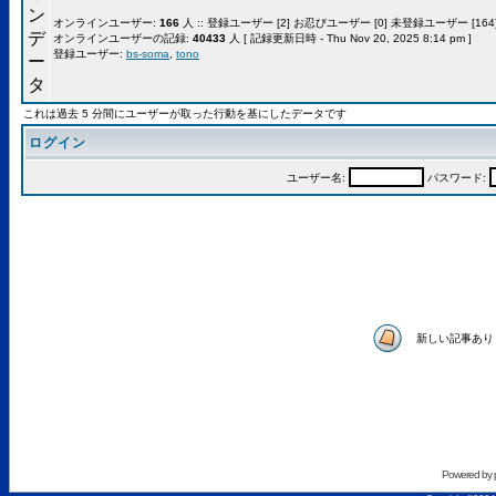
オンラインユーザー:
166
人 :: 登録ユーザー [2] お忍びユーザー [0] 未登録ユーザー [164]
オンラインユーザーの記録:
40433
人 [ 記録更新日時 - Thu Nov 20, 2025 8:14 pm ]
登録ユーザー:
bs-soma
,
tono
これは過去 5 分間にユーザーが取った行動を基にしたデータです
ログイン
ユーザー名:
パスワード:
新しい記事あり
Powered by