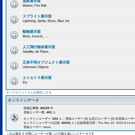
流星展示室
Meteor, Fire Ball
スプライト展示室
Lightning, Sprite, Elves, Blue Jet
動物展示室
Birds, Insects, ....
人工飛行物体展示室
Satellite, Air Plane, ..
正体不明オブジェクト展示室
Unknown Objects
エトセトラ展示室
Etc.
すべてのフォーラムを既読にする
オンラインデータ
投稿記事数:
86239
件
登録ユーザー数:
463
人
オンラインユーザー:
224
人 :: 登録ユーザー [0] お忍びユーザー [0] 未登録ユーザー [
オンラインユーザーの記録:
40433
人 [ 記録更新日時 - Thu Nov 20, 2025 8:14 pm
登録ユーザー: None
これは過去 5 分間にユーザーが取った行動を基にしたデータです