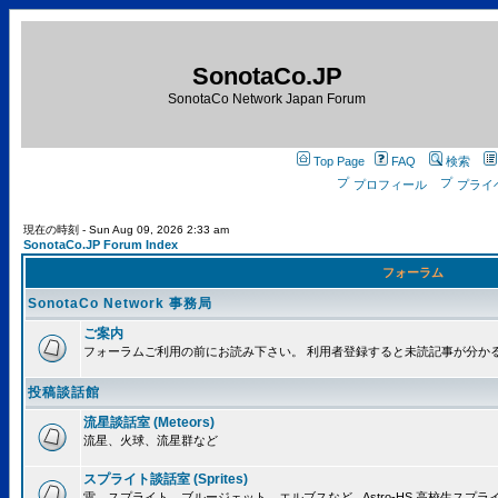
SonotaCo.JP
SonotaCo Network Japan Forum
Top Page
FAQ
検索
プロフィール
プライ
現在の時刻 - Sun Aug 09, 2026 2:33 am
SonotaCo.JP Forum Index
フォーラム
SonotaCo Network 事務局
ご案内
フォーラムご利用の前にお読み下さい。 利用者登録すると未読記事が分か
投稿談話館
流星談話室 (Meteors)
流星、火球、流星群など
スプライト談話室 (Sprites)
雷、スプライト、ブルージェット、エルブスなど.. Astro-HS 高校生ス