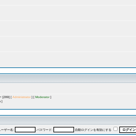
289] [
Administrator
] [
Moderator
]
 ]
ユーザー名:
パスワード:
自動ログインを有効にする