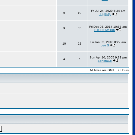
Fri Jul 24, 2020 5:24 am
6
19
上田昌良
Fri Dec 05, 2014 10:58 am
9
35
STUDIOWORK
Fri Jan 05, 2018 8:22 am
10
22
Leo S
Sun Apr 10, 2005 9:33 pm
4
5
SonotaCo
All times are GMT + 9 Hours