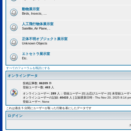
動物展示室
Birds, Insects, ....
人工飛行物体展示室
Satellite, Air Plane, ..
正体不明オブジェクト展示室
Unknown Objects
エトセトラ展示室
Etc.
すべてのフォーラムを既読にする
オンラインデータ
投稿記事数:
86209
件
登録ユーザー数:
463
人
オンラインユーザー:
289
人 :: 登録ユーザー [0] お忍びユーザー [0] 未登録ユーザー [
オンラインユーザーの記録:
40433
人 [ 記録更新日時 - Thu Nov 20, 2025 8:14 pm
登録ユーザー: None
これは過去 5 分間にユーザーが取った行動を基にしたデータです
ログイン