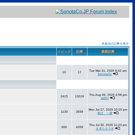
未返信の記事を表示
トピック
記事
最新記事
Tue Mar 31, 2026 6:42 am
10
17
SonotaCo
Thu Aug 06, 2026 4:58 pm
2415
13016
ts007
Mon Jul 27, 2026 10:20 pm
1130
3939
米口 一彦
Thu Jul 30, 2026 11:23 pm
666
4208
さぎたりうす