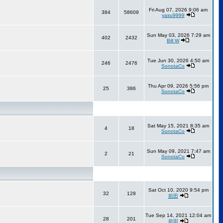
Fri Aug 07, 2026 9:06 am
384
58609
yasu9999
Sun May 03, 2026 7:29 am
402
2432
Bill W
Tue Jun 30, 2026 4:50 am
246
2476
SonotaCo
Thu Apr 09, 2026 5:56 pm
25
386
SonotaCo
Sat May 15, 2021 8:35 am
4
18
SonotaCo
Sun May 09, 2021 7:47 am
2
21
SonotaCo
Sat Oct 10, 2020 9:54 pm
32
128
前田
Tue Sep 14, 2021 12:04 am
28
201
前田