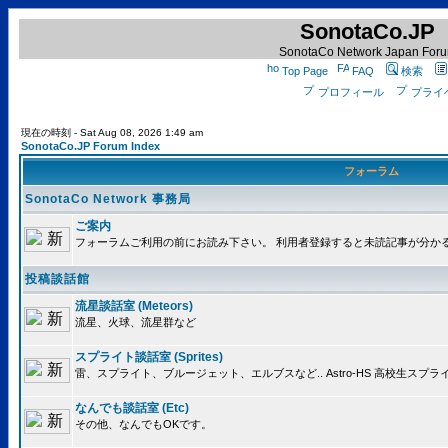
SonotaCo.JP
SonotaCo Network Japan For
Top Page
FAQ
検索
プロフィール
プライ
現在の時刻 - Sat Aug 08, 2026 1:49 am
SonotaCo.JP Forum Index
フォーラム
SonotaCo Network 事務局
ご案内
フォーラムご利用の前にお読み下さい。 利用者登録すると未読記事が分か
投稿談話館
流星談話室 (Meteors)
流星、火球、流星群など
スプライト談話室 (Sprites)
雷、スプライト、ブルージェット、エルブスなど.. Astro-HS 高校生ス
なんでも談話室 (Etc)
その他、なんでもOKです。