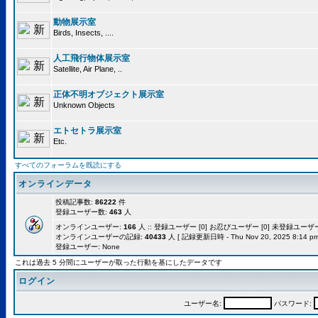
動物展示室
Birds, Insects, ....
人工飛行物体展示室
Satellite, Air Plane, ..
正体不明オブジェクト展示室
Unknown Objects
エトセトラ展示室
Etc.
すべてのフォーラムを既読にする
オンラインデータ
投稿記事数:
86222
件
登録ユーザー数:
463
人
オンラインユーザー:
166
人 :: 登録ユーザー [0] お忍びユーザー [0] 未登録ユーザー [
オンラインユーザーの記録:
40433
人 [ 記録更新日時 - Thu Nov 20, 2025 8:14 pm
登録ユーザー: None
これは過去 5 分間にユーザーが取った行動を基にしたデータです
ログイン
ユーザー名:
パスワード: