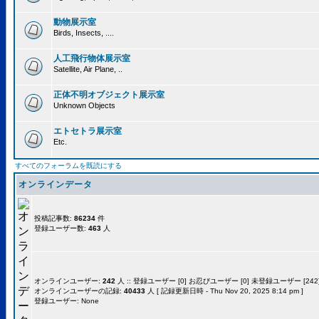
動物展示室
Birds, Insects, ....
人工飛行物体展示室
Satellite, Air Plane, ..
正体不明オブジェクト展示室
Unknown Objects
エトセトラ展示室
Etc.
すべてのフォーラムを既読にする
オンラインデータ
投稿記事数:
86234
件
登録ユーザー数:
463
人
オンラインユーザー:
242
人 :: 登録ユーザー [0] お忍びユーザー [0] 未登録ユーザー [242]
オンラインユーザーの記録:
40433
人 [ 記録更新日時 - Thu Nov 20, 2025 8:14 pm ]
登録ユーザー: None