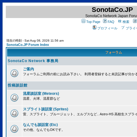
SonotaCo.JP
SonotaCo Network Japan For
Top Page
FAQ
検索
プロフィール
プライ
現在の時刻 - Sat Aug 08, 2026 11:56 am
SonotaCo.JP Forum Index
フォーラム
SonotaCo Network 事務局
ご案内
フォーラムご利用の前にお読み下さい。 利用者登録すると未読記事が分か
投稿談話館
流星談話室 (Meteors)
流星、火球、流星群など
スプライト談話室 (Sprites)
雷、スプライト、ブルージェット、エルブスなど.. Astro-HS 高校生ス
なんでも談話室 (Etc)
その他、なんでもOKです。