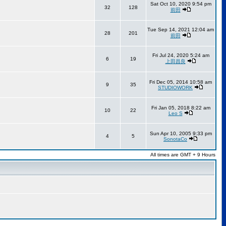
Sat Oct 10, 2020 9:54 pm
32
128
前田
Tue Sep 14, 2021 12:04 am
28
201
前田
Fri Jul 24, 2020 5:24 am
6
19
上田昌良
Fri Dec 05, 2014 10:58 am
9
35
STUDIOWORK
Fri Jan 05, 2018 8:22 am
10
22
Leo S
Sun Apr 10, 2005 9:33 pm
4
5
SonotaCo
All times are GMT + 9 Hours