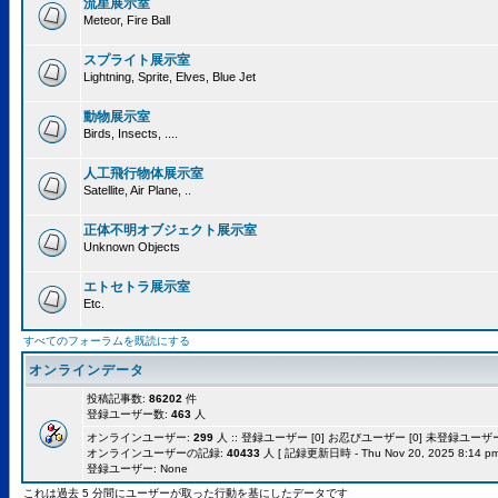
流星展示室
Meteor, Fire Ball
スプライト展示室
Lightning, Sprite, Elves, Blue Jet
動物展示室
Birds, Insects, ....
人工飛行物体展示室
Satellite, Air Plane, ..
正体不明オブジェクト展示室
Unknown Objects
エトセトラ展示室
Etc.
すべてのフォーラムを既読にする
オンラインデータ
投稿記事数:
86202
件
登録ユーザー数:
463
人
オンラインユーザー:
299
人 :: 登録ユーザー [0] お忍びユーザー [0] 未登録ユーザー [
オンラインユーザーの記録:
40433
人 [ 記録更新日時 - Thu Nov 20, 2025 8:14 pm
登録ユーザー: None
これは過去 5 分間にユーザーが取った行動を基にしたデータです