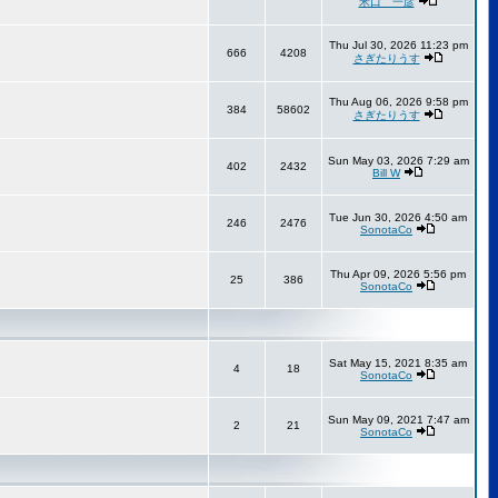
米口 一彦
Thu Jul 30, 2026 11:23 pm
666
4208
さぎたりうす
Thu Aug 06, 2026 9:58 pm
384
58602
さぎたりうす
Sun May 03, 2026 7:29 am
402
2432
Bill W
Tue Jun 30, 2026 4:50 am
246
2476
SonotaCo
Thu Apr 09, 2026 5:56 pm
25
386
SonotaCo
Sat May 15, 2021 8:35 am
4
18
SonotaCo
Sun May 09, 2021 7:47 am
2
21
SonotaCo