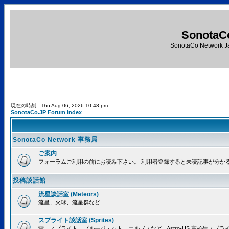
SonotaC
SonotaCo Network J
現在の時刻 - Thu Aug 06, 2026 10:48 pm
SonotaCo.JP Forum Index
SonotaCo Network 事務局
ご案内
フォーラムご利用の前にお読み下さい。 利用者登録すると未読記事が分か
投稿談話館
流星談話室 (Meteors)
流星、火球、流星群など
スプライト談話室 (Sprites)
雷、スプライト、ブルージェット、エルブスなど.. Astro-HS 高校生ス