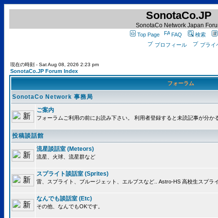
SonotaCo.JP
SonotaCo Network Japan For
Top Page
FAQ
検索
プロフィール
プライ
現在の時刻 - Sat Aug 08, 2026 2:23 pm
SonotaCo.JP Forum Index
フォーラム
SonotaCo Network 事務局
ご案内
フォーラムご利用の前にお読み下さい。 利用者登録すると未読記事が分か
投稿談話館
流星談話室 (Meteors)
流星、火球、流星群など
スプライト談話室 (Sprites)
雷、スプライト、ブルージェット、エルブスなど.. Astro-HS 高校生ス
なんでも談話室 (Etc)
その他、なんでもOKです。