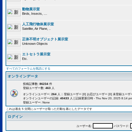
動物展示室
Birds, Insects, ....
人工飛行物体展示室
Satellite, Air Plane, ..
正体不明オブジェクト展示室
Unknown Objects
エトセトラ展示室
Etc.
すべてのフォーラムを既読にする
オンラインデータ
投稿記事数:
86234
件
登録ユーザー数:
463
人
オンラインユーザー:
264
人 :: 登録ユーザー [0] お忍びユーザー [0] 未登録ユーザー [
オンラインユーザーの記録:
40433
人 [ 記録更新日時 - Thu Nov 20, 2025 8:14 pm
登録ユーザー: None
これは過去 5 分間にユーザーが取った行動を基にしたデータです
ログイン
ユーザー名:
パスワード: