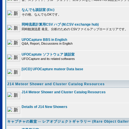
なんでも談話室 (Etc)
その他、なんでもOKです。
同時流星計算用CSV ハブ (M.CSV exchange hub)
同時観測流星 発見、分析のための CSVファイルアップロードエリアです。
UFOCapture BBS in English
Q&A, Report, Discussions in English
UFOCaptute ソフトウェア 談話室
UFOCapture and its related softwares
[UCD] UFOCapture mateor Data base
J14 Meteor Shower and Cluster Catalog Resources
J14 Meteor Shower and Cluster Catalog Resources
Details of J14 New Showers
キャプチャの殿堂 -- レアオブジェクトギャラリー (Rare Object Galler