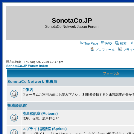
SonotaCo.JP
SonotaCo Network Japan Forum
Top Page
FAQ
検索
プロフィール
プライ
現在の時刻 - Thu Aug 06, 2026 10:17 pm
SonotaCo.JP Forum Index
フォーラム
SonotaCo Network 事務局
ご案内
フォーラムご利用の前にお読み下さい。 利用者登録すると未読記事が分か
投稿談話館
流星談話室 (Meteors)
流星、火球、流星群など
スプライト談話室 (Sprites)
雷、スプライト、ブルージェット、エルブスなど.. Astro-HS 高校生ス