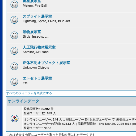
流星展示室
Meteor, Fire Ball
スプライト展示室
Lightning, Sprite, Elves, Blue Jet
動物展示室
Birds, Insects, ....
人工飛行物体展示室
Satellite, Air Plane, ..
正体不明オブジェクト展示室
Unknown Objects
エトセトラ展示室
Etc.
すべてのフォーラムを既読にする
オンラインデータ
投稿記事数:
86202
件
登録ユーザー数:
463
人
オンラインユーザー:
246
人 :: 登録ユーザー [0] お忍びユーザー [0] 未登録ユーザー [
オンラインユーザーの記録:
40433
人 [ 記録更新日時 - Thu Nov 20, 2025 8:14 pm
登録ユーザー: None
これは過去 5 分間にユーザーが取った行動を基にしたデータです